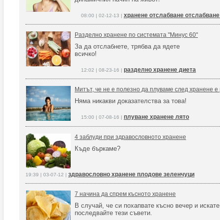
хранене отслабване отслабване
08:00 | 02-12-13 |
Разделно хранене по системата "Минус 60"
За да отслабнете, трябва да ядете
всичко!
разделно хранене диета
12:02 | 08-23-16 |
Митът, че не е полезно да плуваме след хранене е
Няма никакви доказателства за това!
плуване хранене лято
15:00 | 07-08-16 |
4 заблуди при здравословното хранене
Къде бъркаме?
здравословно хранене плодове зеленчуци
19:39 | 03-07-12 |
7 начина да спрем късното хранене
В случай, че си похапвате късно вечер и искате
последвайте тези съвети.