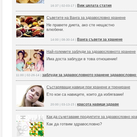
Виж цялата статия
16:37 | 02-03-17 |
Съветите на Ванга за здравословно хранене
Не правете диета, ако сте нещастно
влюбени.
Ванга съвети за хранене
14:00 | 08-30-14 |
Най-големите заблуди за здравословното хранене
Има доста заблуди в това отношение!
заблуди за здравословното хранене здравословно
11:00 | 02-26-14 |
Състаряващи навици при хранене и трениране
Ето кои са навиците, които да избягваме!
красота навици здраве
20:00 | 03-13-15 |
Как да съчетаваме продуктите за здравословно хр
Как да готвим здравословно?