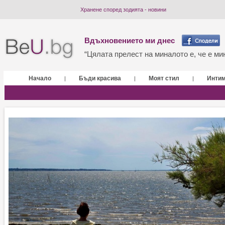
Хранене според зодията - новини
Вдъхновението ми днес
“Цялата прелест на миналото е, че е мин
Начало
Бъди красива
Моят стил
Инти
|
|
|