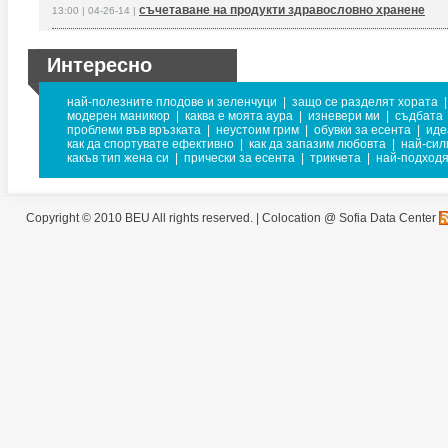
съчетаване на продукти здравословно хранене
13:00 | 04-26-14 |
Интересно
най-полезните плодове и зеленчуци
|
защо се разделят хората
|
модерен маникюр
|
каква е моята аура
|
изневери ми
|
съдбата
проблеми във връзката
|
неустоим грим
|
обувки за есента
|
иде
как да спортувате ефективно
|
как да запазим любовта
|
най-сил
какъв тип жена си
|
прически за есента
|
трикчета
|
най-подходя
Copyright © 2010 BEU All rights reserved. |
Colocation @ Sofia Data Center