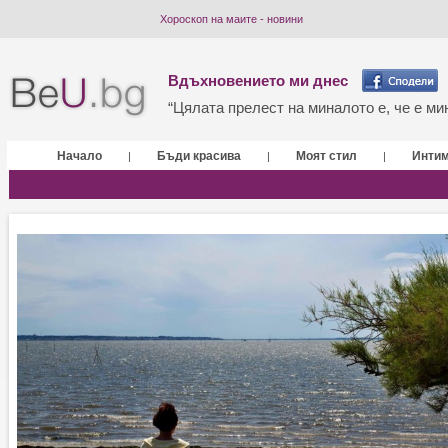
Хороскоп на маите - новини
Вдъхновението ми днес
“Цялата прелест на миналото е, че е мин
Начало
Бъди красива
Моят стил
Инти
|
|
|