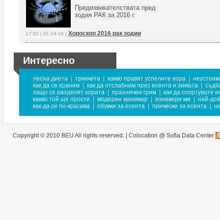
Предизвикателствата пред
зодия РАК за 2016 г.
Хороскоп 2016 рак зодии
17:20 | 01-14-16 |
Интересно
лесна диета
|
трикчета
|
какво правят успелите хора
|
неустоим
как да се храним
|
как да отслабнем през есента и зимата
|
съдб
защо се разделят хората
|
празничен грим
|
как да спортувате 
какво той ще прости
|
модерен маникюр
|
изневери ми
|
най-доб
как да си по-красива
|
обувки за есента
|
прически за есента
|
н
Copyright © 2010 BEU All rights reserved. |
Colocation @ Sofia Data Center