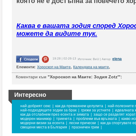
която не е достъпна за повечето хор
Каква е вашата зодия според Хоро
можете да видите тук.
19:28 | 02-26-13
elena
Източник: BeU | Автор:
Елементи:
Хороскоп на Маите
,
Календара на маите
,
Коментари към
"Хороскоп на Маите: Зодия Zotz'":
Интересно
най-добрият секс
|
как да премахнем целулита
|
най-полезните 
най-подходящите зодии за брак
|
грижи за устните
|
идеалната 
как да отслабнем през есента и зимата
|
защо се разделят хорат
модерен маникюр
|
трикчета
|
проблеми във връзката
|
какво и
модерни визии за есента
|
лесни прически
|
как да спортувате 
свещени места в България
|
празничен грим
|