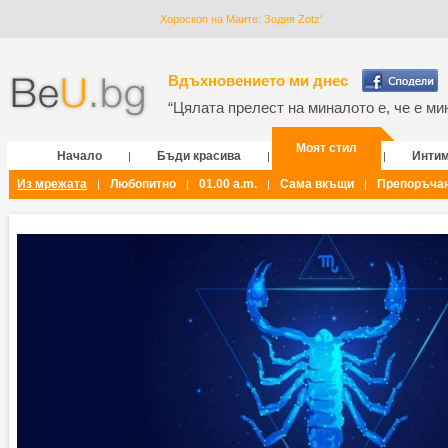
Хороскоп на Маите: Зодия Zotz'
Вдъхновението ми днес
“Цялата прелест на миналото е, че е мин
Моят стил
Начало
Бъди красива
Инти
|
|
|
Из мрежата
Любопитно
01.00 a.m.
Сама вкъщи
Препоръча
|
|
|
|