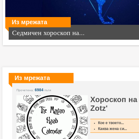
Из мрежата
Седмичен хороскоп на...
Из мрежата
6984
Прочетена:
пъти
Хороскоп на
Zotz'
Кое е твоето...
Каква жена си...