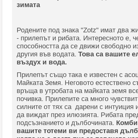
зимата
Родените под знака ''Zotz'' имат два 
- прилепът и рибата. Интересното е, 
способността да се движи свободно из
другия във водата.
Това са вашите е
въздух и вода.
Прилепът също така е известен с асо
Майката Земя. Неговото естествено с
връща в утробата на майката земя все
почивка. Прилепите са много чувстви
силните от тях са дарени с интуиция 
да виждат през илюзията. Рибата пре
подсъзнанието и дълбочината.
Комби
вашите тотеми ви предоставя дълб