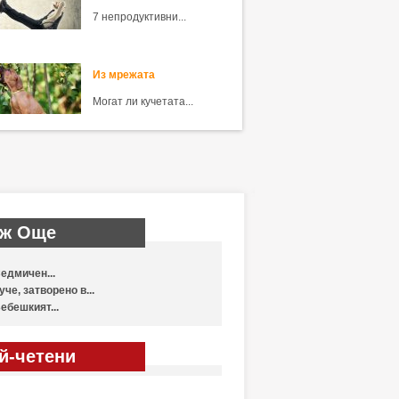
7 непродуктивни...
Из мрежата
Могат ли кучетата...
ж Още
едмичен...
уче, затворено в...
ебешкият...
й-четени