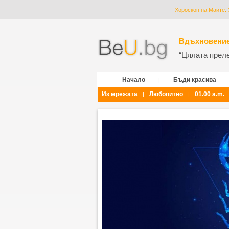
Хороскоп на Маите: 
Вдъхновение
“Цялата прелес
Начало
Бъди красива
|
Из мрежата
Любопитно
01.00 a.m.
|
|