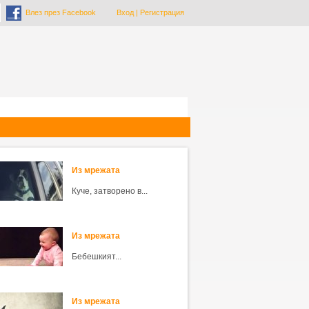
Влез през Facebook
Вход
|
Регистрация
Из мрежата
Куче, затворено в...
Из мрежата
Бебешкият...
Из мрежата