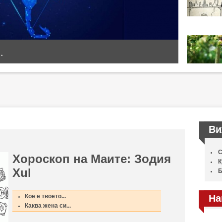
.
Ви
С
Хороскоп на Маите: Зодия
К
Xul
Б
Кое е твоето...
На
Каква жена си...