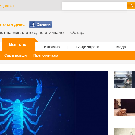
Зодия Xul
то ми днес
т на миналото е, че е минало.” - Оскар...
Моят стил
Интимно
Бъди здрава
Мода
|
|
|
|
Сама вкъщи
Препоръчано
|
|
|