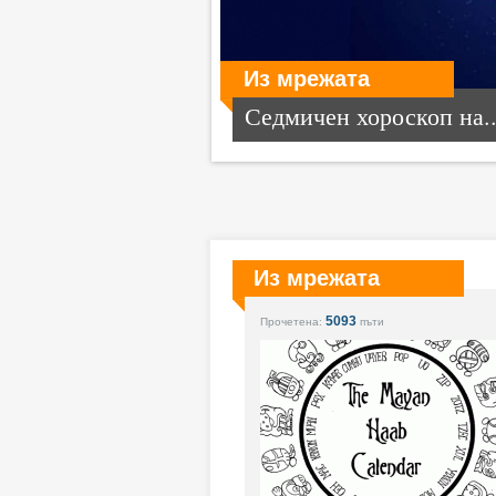
Из мрежата
Седмичен хороскоп на..
Из мрежата
5093
Прочетена:
пъти