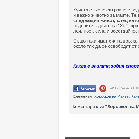
Кучето е тясно свързано с роден
и важно животно за маите.
Те 
следващия живот, след като
родените в дните на ''Xul'', п
лоялност, сила и всеотдайност
Също така имат силна връзка 
около тях да се освободят от
Каква е вашата зодия спор
19:35 | 02-26-13
Из
Елементи:
Хороскоп на Маите
,
Кал
Коментари към
"Хороскоп на М