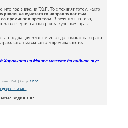
ите под знака на ''Xul''. То е техният тотем, както
вярвали, че кучетата ги направляват към
 са преминали през този.
В резултат на това,
ритежават черти, характерни за кучешкия нрав -
.
със следващия живот, и могат да помагат на хората
 страховете към смъртта и преминаването.
ед Хороскопа на Маите можете да видите тук.
elena
точник: BeU | Автор:
ендара на маите
,
аите: Зодия Xul":