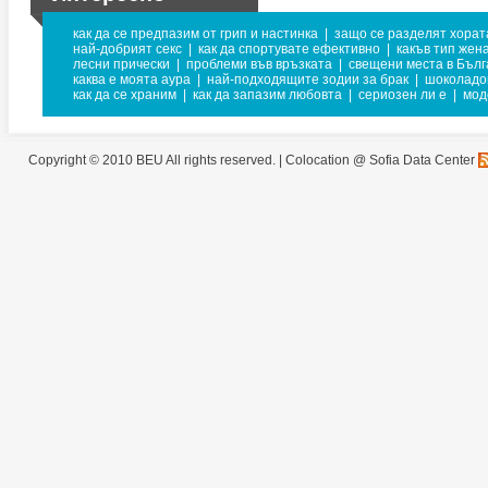
как да се предпазим от грип и настинка
|
защо се разделят хорат
най-добрият секс
|
как да спортувате ефективно
|
какъв тип жена
лесни прически
|
проблеми във връзката
|
свещени места в Бъл
каква е моята аура
|
най-подходящите зодии за брак
|
шоколадо
как да се храним
|
как да запазим любовта
|
сериозен ли е
|
мод
Copyright © 2010 BEU All rights reserved. |
Colocation @ Sofia Data Center