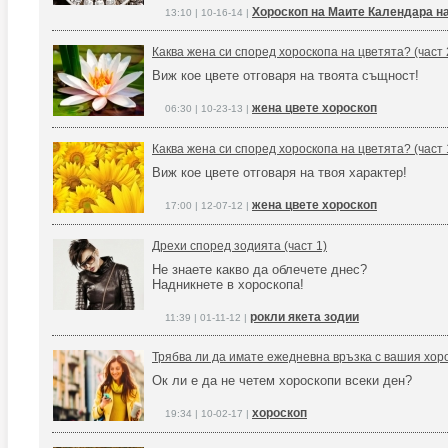
Хороскоп на Маите Календара н
13:10 | 10-16-14 |
Каква жена си според хороскопа на цветята? (част 
Виж кое цвете отговаря на твоята същност!
жена цвете хороскоп
06:30 | 10-23-13 |
Каква жена си според хороскопа на цветята? (част 
Виж кое цвете отговаря на твоя характер!
жена цвете хороскоп
17:00 | 12-07-12 |
Дрехи според зодията (част 1)
Не знаете какво да облечете днес?
Надникнете в хороскопа!
рокли якета зодии
11:39 | 01-11-12 |
Трябва ли да имате ежедневна връзка с вашия хор
Ок ли е да не четем хороскопи всеки ден?
хороскоп
19:34 | 10-02-17 |