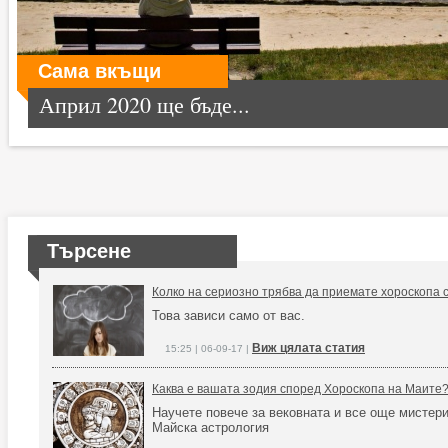
Сама вкъщи
Април 2020 ще бъде...
Търсене
Колко на сериозно трябва да приемате хороскопа 
Това зависи само от вас.
Виж цялата статия
15:25 | 06-09-17 |
Каква е вашата зодия според Хороскопа на Маите
Научете повече за вековната и все още мистер
Майска астрология