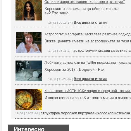
Ок ли е и защо ако вашият хороскоп е „в отпуск”
Хороскопът ви няма нищо общо с живота
ви? Ето защо:
Виж цялата статия
16:42 | 09-19-17 |
Астрологът Маргарита Паскалева разкрива подходя
Вижте ценните съвети на астроложката за тази 
астрологични мъдри съвети пла
17:03 | 05-11-17 |
Любимите астролози на Twitter предсказват каква 
Хороскоп за 2017 : Водолей - Рак
Виж цялата статия
19:30 | 12-28-16 |
Коя е твоята ИСТИНСКА зодия според най-точния 
И какво казва тя за теб и твоята мисия в живота
структурен хороскоп виртуален хороскоп истинска
19:00 | 02-21-14 |
Интересно