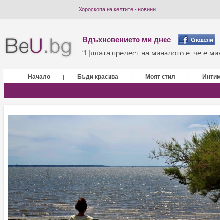
Хороскопа на келтите - новини
Вдъхновението ми днес
“Цялата прелест на миналото е, че е мин
Начало
Бъди красива
Моят стил
Инти
|
|
|