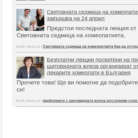
Световната седмица на хомеопати
завършва на 24 април
Предстои последната лекция от
Световната седмица на хомеопатията.
Световната седмица на хомеопатията Как да отгл
10:00 | 04-21-14 |
Безплатни лекции посветени на пр
щитовидната жлеза организират о
лекарите хомеопати в България
Прочете това! Ще ви помогне да подобрите
си!
проблемите с щитовидната жлеза шуслерови соли
07:00 | 04-02-13 |