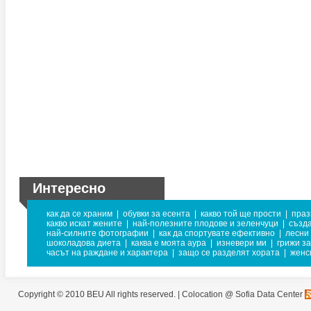
Интересно
как да се храним
|
обувки за есента
|
какво той ще прости
|
праз
какво искат жените
|
най-полезните плодове и зеленчуци
|
създа
най-силните фотографии
|
как да спортувате ефективно
|
лесни
шоколадова диета
|
каква е моята аура
|
изневери ми
|
грижи за
часът на раждане и характера
|
защо се разделят хората
|
женс
Copyright © 2010 BEU All rights reserved. |
Colocation @ Sofia Data Center