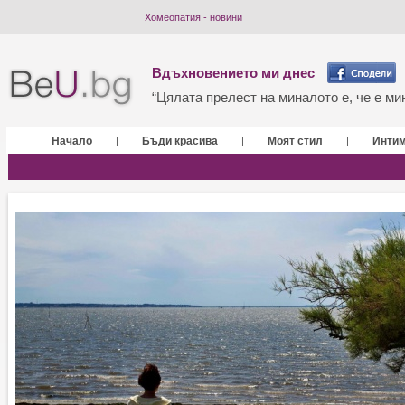
Хомеопатия - новини
Вдъхновението ми днес
“Цялата прелест на миналото е, че е мин
Начало
Бъди красива
Моят стил
Инти
|
|
|