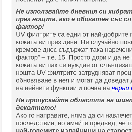
Не използвайте дневния си хидра
през нощта, ако е обогатен със 
фактор!
UV филтрите са едни от най-добрите 
кожата ви през деня. Не случайно пов
кремове днес съдържат така наречени
фактор” – т.е. 15! Просто дори и да не
кожата ви пак се нуждае от слънцеза
нощта UV филтрите затрудняват проц
обновяване в нея и могат да доведат
на нейните функции и почва на
черни
Не пропускайте областта на шия
деколтето!
Ако го направите, няма да си навлече
последствия, но имайте предвид, че т
най-големите издайници на старост