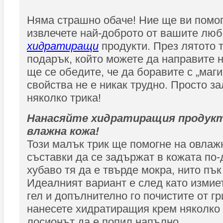
Няма страшно обаче! Ние ще ви помо
извлечете най-доброто от вашите лю
хидратиращи
продукти. През лятото 
подарък, който можете да направите н
ще се обедите, че да боравите с „маги
свойства не е никак трудно. Просто з
няколко трика!
Нанасяйте хидратиращия продукт
влажна кожа!
Този малък трик ще помогне на овла
съставки да се задържат в кожата по-
хубаво тя да е твърде мокра, нито пък
Идеалният вариант е след като измиет
гел и допълнително го почистите от гр
нанесете хидратиращия крем няколко
лосионът да е попил напълно.