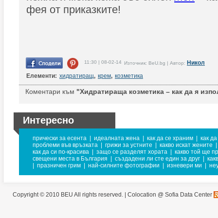
фея от приказките!
11:30 | 08-02-14
Никол
Източник: BeU.bg | Автор:
Елементи:
хидратиращ
,
крем
,
козметика
Коментари към
"Хидратираща козметика – как да я изпо
Интересно
прически за есента
|
идеалната жена
|
как да се храним
|
как да
проблеми във връзката
|
грижи за устните
|
какво искат жените
|
как да си по-красива
|
защо се разделят хората
|
какво той ще п
свещени места в България
|
създадени ли сте един за друг
|
как
|
празничен грим
|
най-силните фотографии
|
изневери ми
|
не
Copyright © 2010 BEU All rights reserved. |
Colocation @ Sofia Data Center