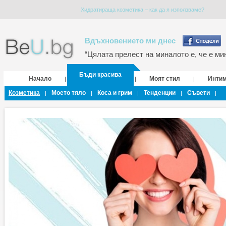
Хидратираща козметика – как да я използваме?
Вдъхновението ми днес
“Цялата прелест на миналото е, че е мин
Бъди красива
Начало
Моят стил
Инти
|
|
|
Козметика
Моето тяло
Коса и грим
Тенденции
Съвети
|
|
|
|
|