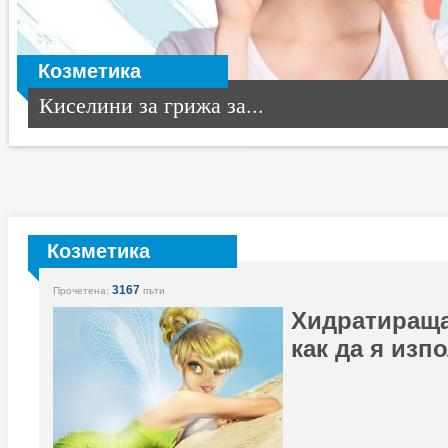
Козметика
Киселини за грижа за...
Козметика
3167
Прочетена:
пъти
Хидратираща
как да я изп