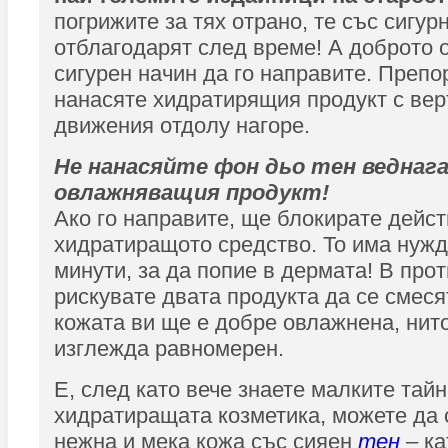
погрижите за тях отрано, те със сигур
отблагодарят след време! А доброто 
сигурен начин да го направите. Препо
нанасяте хидратирящия продукт с ве
движения отдолу нагоре.
Не нанасяйте фон дьо тен веднага
овлажняващия продукт!
Ако го направите, ще блокирате дейст
хидратиращото средство. То има нужд
минути, за да попие в дермата! В про
рискувате двата продукта да се смеся
кожата ви ще е добре овлажнена, нит
изглежда равномерен.
Е, след като вече знаете малките тайн
хидратиращата козметика, можете да с
нежна и мека кожа със сияен
тен
– ка