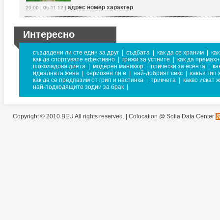
адрес номер характер
20:00 | 06-11-12 |
Интересно
създадени ли сте един за друг
|
съдбата
|
как да се храним
|
как
как да спортувате ефективно
|
грижи за устните
|
как да премах
шоколадова диета
|
модерен маникюр
|
прически за есента
|
ка
идеалната жена
|
сериозен ли е
|
най-добрият секс
|
какъв тип 
как да се предпазим от грип и настинка
|
трикчета
|
какво искат 
най-подходящите зодии за брак
|
Copyright © 2010 BEU All rights reserved. |
Colocation @ Sofia Data Center