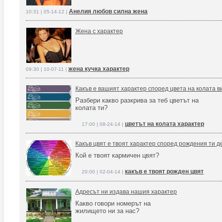
Анелия любов силна жена
10:31 | 05-14-12 |
Жена с характер
жена кучка характер
09:30 | 10-07-11 |
Какъв е вашият характер според цвета на колата в
Разбери какво разкрива за теб цветът на
колата ти?
цветът на колата характер
17:00 | 08-24-14 |
Какъв цвят е твоят характер според рождения ти д
Кой е твоят кармичен цвят?
какъв е твоят рожден цвят
20:00 | 02-04-14 |
Адресът ни издава нашия характер
Какво говори номерът на
жилището ни за нас?