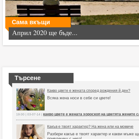
Сама вкъщи
Април 2020 ще бъде...
Търсене
Какво цвете е жената според рождения й ден?
Всяка жена носи в себе си цвете!
какво цвете е жената хороскоп на цветята жените с
19:00 | 03-07-14 |
Какъв е твоят характер? На жена или на момиче
Разбери какъв е твоят характер и какви мъже щ
привлечеш с него!