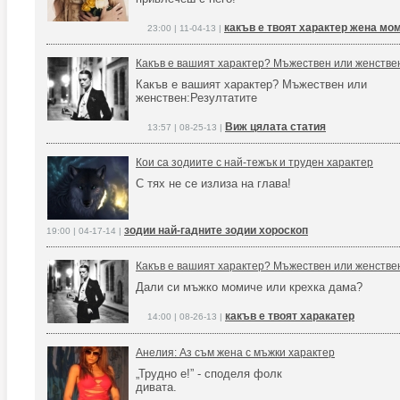
какъв е твоят характер жена мо
23:00 | 11-04-13 |
Какъв е вашият характер? Мъжествен или женстве
Какъв е вашият характер? Мъжествен или
женствен:Резултатите
Виж цялата статия
13:57 | 08-25-13 |
Кои са зодиите с най-тежък и труден характер
С тях не се излиза на глава!
зодии най-гадните зодии хороскоп
19:00 | 04-17-14 |
Какъв е вашият характер? Мъжествен или женстве
Дали си мъжко момиче или крехка дама?
какъв е твоят харакатер
14:00 | 08-26-13 |
Анелия: Аз съм жена с мъжки характер
„Трудно е!” - споделя фолк
дивата.