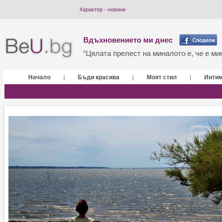
Характер - новини
Вдъхновението ми днес
“Цялата прелест на миналото е, че е мин
Начало
Бъди красива
Моят стил
Инти
|
|
|