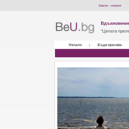
Хамон - новини
Вдъхновение
“Цялата прелес
Начало
Бъди красива
|