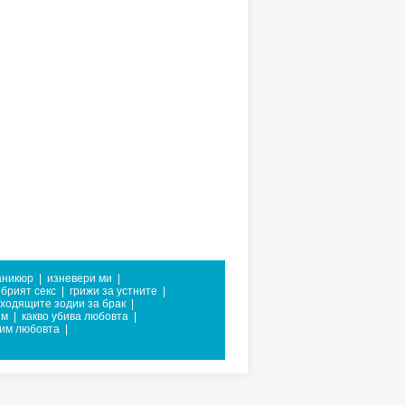
аникюр
|
изневери ми
|
брият секс
|
грижи за устните
|
ходящите зодии за брак
|
им
|
какво убива любовта
|
зим любовта
|