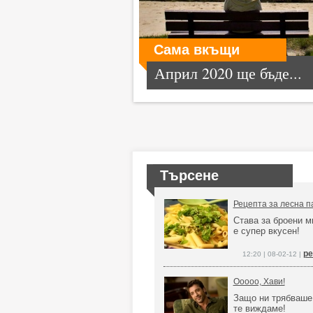
Сама вкъщи
Април 2020 ще бъде...
Търсене
Рецепта за лесна п
Става за броени м
е супер вкусен!
ре
12:20 | 08-02-12 |
Ооооо, Хави!
Защо ни трябваше
те виждаме!