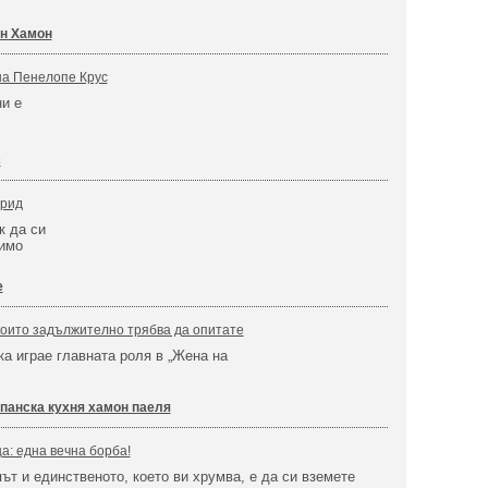
н Хамон
на Пенелопе Крус
ни е
с
дрид
к да си
вимо
е
които задължително трябва да опитате
а играе главната роля в „Жена на
панска кухня хамон паеля
а: една вечна борба!
път и единственото, което ви хрумва, е да си вземете