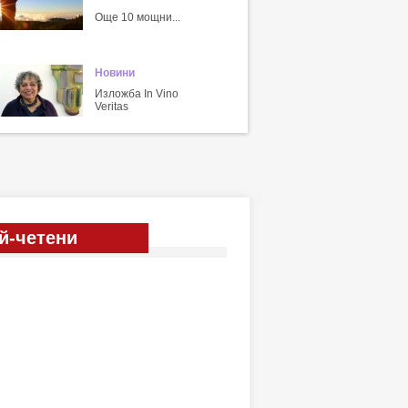
Още 10 мощни...
Новини
Изложба In Vino
Veritas
й-четени