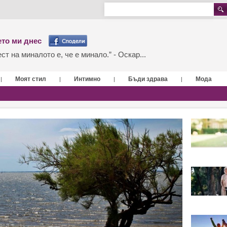
то ми днес
т на миналото е, че е минало.” - Оскар...
Моят стил
Интимно
Бъди здрава
Мода
|
|
|
|