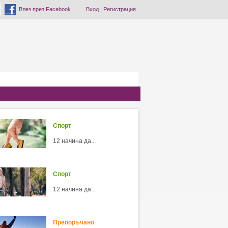
Влез през Facebook
Вход
|
Регистрация
Спорт
12 начина да...
Спорт
12 начина да...
Препоръчано