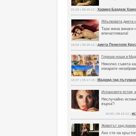
Хавиер Бардем Хамо
21:00 | 08-20-12 |
Ябълковата диета 
Тази жена винаги 
впечатлявала!
диета Пенелопе Кру
18:00 | 06-29-12 |
Горещи нощи в Ма
Няколко съвета ка
изкарате незабра
Мадрид гид пътуван
16:37 | 05-17-16 |
Испанските ястия, 
Неслучайно испанк
върха“!
ис
18:00 | 08-16-12 |
Животът зад границ
Ако сте на кръсто