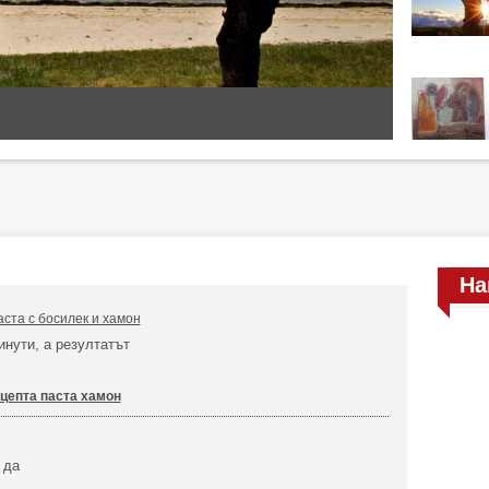
На
аста с босилек и хамон
инути, а резултатът
цепта паста хамон
 да