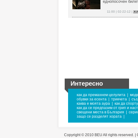
еднопосочен билет
жи
11:00 | 02-22-12 |
Интересно
как да премахнем целулита
|
моде
обувки за есента
|
трикчета
|
съз
каква е моята аура
|
как да спорт
как да се предпазим от грип и нас
свещени места в България
|
сери
защо се разделят хората
|
Copyright © 2010 BEU All rights reserved. |