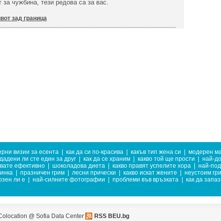
 за чужбина, тези редова са за вас.
вот зад граница
рни визии за есента
|
как да си по-красива
|
какъв тип жена си
|
модерен м
дадени ли сте един за друг
|
как да се храним
|
какво той ще прости
|
най-до
увате ефективно
|
шоколадова диета
|
какво правят успелите хора
|
най-под
тинка
|
празничен грим
|
лесни прически
|
какво искат жените
|
неустоим гр
озен ли е
|
най-силните фотографии
|
проблеми във връзката
|
как да запа
Colocation @ Sofia Data Center
RSS BEU.bg