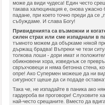
може да види чудеса! Един често сре
такава халюцинация е, онова ужасно 
падане, при което точно преди да се „
събуждаме. И слава Богу!
Привиденията са възможни и когат
силен страх или сме изпаднали в п
тъмното можем да объркаме някой пре
държащ брадва! Въпреки че тези ситу
толкова лоши - дори имат и положите
обикновени хора, изведнъж се превр
свръхчовеци и няма бетонна стена, ко
опре! Ако Супермен можеше да ни вид
сигурност щеше да си подаде оставка
Така че, не изпадайте в паника ако ня
гардероба ви проговори! Слуховите х
най-често срещаните. Вместо да вдиг