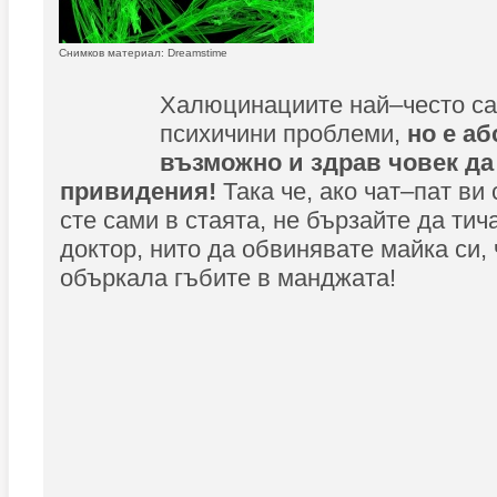
Снимков материал: Dreamstime
Халюцинациите най–често са
психичини проблеми,
но е а
възможно и здрав човек да
привидения!
Така че, ако чат–пат ви 
сте сами в стаята, не бързайте да тич
доктор, нито да обвинявате майка си, 
объркала гъбите в манджата!