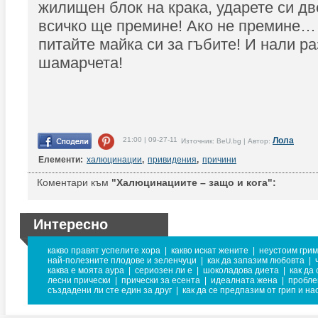
жилищен блок на крака, ударете си дв
всичко ще премине! Ако не премине… 
питайте майка си за гъбите! И нали ра
шамарчета!
21:00 | 09-27-11
Лола
Източник: BeU.bg | Автор:
Елементи:
халюцинации
,
привидения
,
причини
Коментари към
"Халюцинациите – защо и кога":
Интересно
какво правят успелите хора
|
какво искат жените
|
неустоим грим
най-полезните плодове и зеленчуци
|
как да запазим любовта
|
каква е моята аура
|
сериозен ли е
|
шоколадова диета
|
как да
лесни прически
|
прически за есента
|
идеалната жена
|
пробле
създадени ли сте един за друг
|
как да се предпазим от грип и на