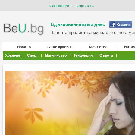
Халюцинациите – защо и кога
Вдъхновението ми днес
“Цялата прелест на миналото е, че е мин
Начало
Бъди красива
Моят стил
Инти
|
|
|
Хранене
Спорт
Майчинство
Тенденции
Съвети
|
|
|
|
|