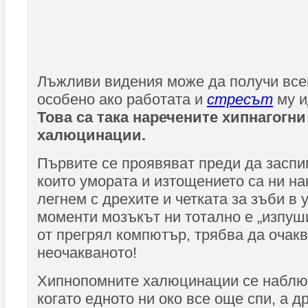
Лъжливи видения може да получи всек
особено ако работата и
стресът
му и
Това са така наречените хипнагогн
халюцинации.
Първите се проявяват преди да заспим
които умората и изтощението са ни на
легнем с дрехите и четката за зъби в у
моменти мозъкът ни тотално е „изпуш
от прегрял компютър, трябва да очак
неочакваното!
Хипнопомните халюцинации се набл
когато едното ни око все още спи, а 