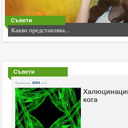
Съвети
Какво представлява...
Съвети
4094
Прочетена:
пъти
Халюцинации
кога