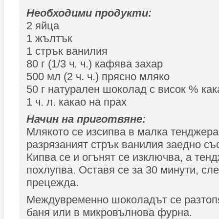
Необходими продукти:
2 яйца
1 жълтък
1 стрък ванилия
80 г (1/3 ч. ч.) кафява захар
500 мл (2 ч. ч.) прясно мляко
50 г натурален шоколад с висок % как
1 ч. л. какао на прах
Начин на приготвяне:
Млякото се изсипва в малка тенджера
разрязаният стрък ванилия заедно съ
Кипва се и огънят се изключва, а тен
похлупва. Оставя се за 30 минути, сле
прецежда.
Междувременно шоколадът се разтоп
баня или в микровълнова фурна.