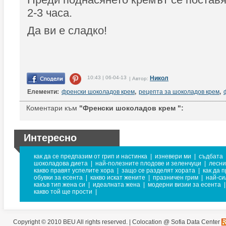
2-3 часа.
Да ви е сладко!
10:43 | 06-04-13
Никол
| Автор:
Елементи:
френски шоколадов крем
,
рецепта за шоколадов крем
,
Коментари към
"Френски шоколадов крем ":
Интересно
как да се предпазим от грип и настинка
|
изневери ми
|
съдбата
шоколадова диета
|
най-полезните плодове и зеленчуци
|
лесни
какво правят успелите хора
|
защо се разделят хората
|
как да 
обувки за есента
|
какво искат жените
|
празничен грим
|
най-с
какъв тип жена си
|
идеалната жена
|
модерни визии за есента
|
какво той ще прости
|
Copyright © 2010 BEU All rights reserved. |
Colocation @ Sofia Data Center