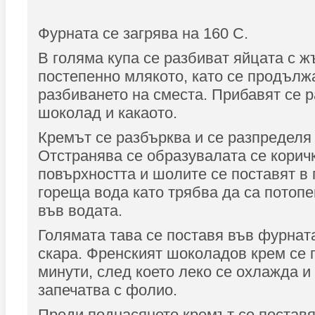
Фурната се загрява на 160 С.
В голяма купа се разбиват яйцата с ж
постепенно млякото, като се продълж
разбиването на сместа. Прибавят се 
шоколад и какаото.
Кремът се разбърква и се разпределя
Отстранява се образувалата се корич
повърхността и шолите се поставят в 
гореща вода като трябва да са потопе
във водата.
Голямата тава се поставя във фурнат
скара. Френският шоколадов крем се 
минути, след което леко се охлажда и
запечатва с фолио.
Преди поднасянето кремът се поставя