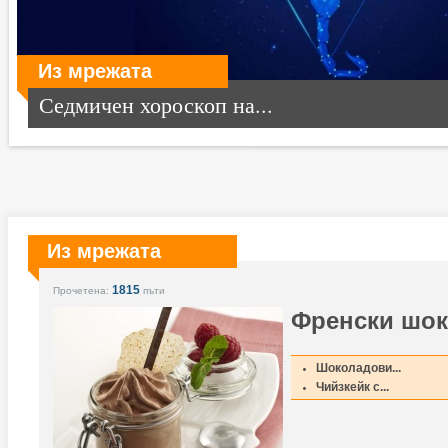
Из мрежата
Седмичен хороскоп на...
Из мрежата
1815
Прочетена:
пъти
Френски шок
Шоколадови...
Чийзкейк с...