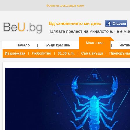
Френски шоколадов крем
Вдъхновението ми днес
“Цялата прелест на миналото е, че е мин
Моят стил
Начало
Бъди красива
Инти
|
|
|
Из мрежата
Любопитно
01.00 a.m.
Сама вкъщи
Препоръча
|
|
|
|