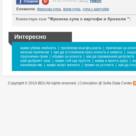
12:12 | 01-24-13
Никол
| Автор:
Елементи:
френска супа
,
крем супа
,
супа с картофи
Коментари към
"Френска супа с картофи и броколи ":
Интересно
какво убива любовта
|
проблеми във връзката
|
прически за есен
женски прически
|
как да отслабнем през есента и зимата
|
защо
празничен грим
|
обувки за есента
|
как да премахнем целулита
най-добрият секс
|
какво той ще прости
|
каква е моята аура
|
к
изневери ми
|
какво искат жените
|
грижи за устните
|
как да сп
Copyright © 2010 BEU All rights reserved. |
Colocation @ Sofia Data Center