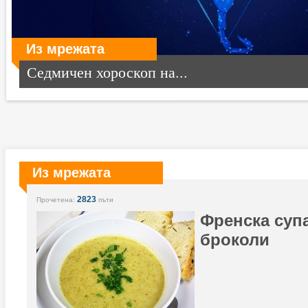
Из мрежата
Седмичен хороскоп на...
Из мрежата
2823
Прочетена:
пъти
Френска супа
броколи