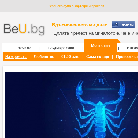
Френска супа с картофи и броколи
Вдъхновението ми днес
“Цялата прелест на миналото е, че е мин
Моят стил
Начало
Бъди красива
Инти
|
|
|
Из мрежата
Любопитно
01.00 a.m.
Сама вкъщи
Препоръча
|
|
|
|