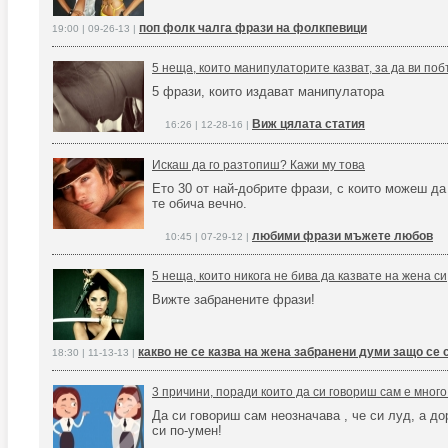
поп фолк чалга фрази на фолкпевици
19:00 | 09-26-13 |
5 неща, които манипулаторите казват, за да ви поб
5 фрази, които издават манипулатора
Виж цялата статия
16:26 | 12-28-16 |
Искаш да го разтопиш? Кажи му това
Ето 30 от най-добрите фрази, с които можеш д
те обича вечно.
любими фрази мъжете любов
10:45 | 07-29-12 |
5 неща, които никога не бива да казвате на жена си
Вижте забранените фрази!
какво не се казва на жена забранени думи защо се
18:30 | 11-13-13 |
3 причини, поради които да си говориш сам е много
Да си говориш сам неозначава , че си луд, а до
си по-умен!