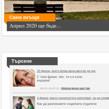
Сама вкъщи
Април 2020 ще бъде...
Търсене
20 фрази, които всяка жена мечтае да чуе
С тези фрази, пич, ти е в къпа
вързана!
фрази жена щастие
09:00 | 06-07-12 |
4 фрази, които социопатите използват, за да слом
Как да разпознаете социопата отдалече