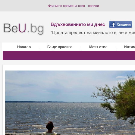
Фрази по време на секс - новини
Вдъхновението ми днес
“Цялата прелест на миналото е, че е мин
Начало
Бъди красива
Моят стил
Инти
|
|
|