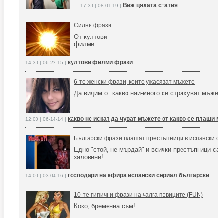
Виж цялата статия
17:30 | 08-01-19 |
Силни фрази
От култови
филми
култови филми фрази
14:30 | 06-22-15 |
6-те женски фрази, които ужасяват мъжете
Да видим от какво най-много се страхуват мъже
какво не искат да чуват мъжете от какво се плаш
12:00 | 06-14-14 |
Български фрази плашат престъпници в испански 
Едно "стой, не мърдай" и всички престъпници с
заловени!
господари на ефира испански сериал български
14:00 | 03-04-16 |
10-те типични фрази на чалга певиците (FUN)
Коко, бременна съм!