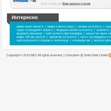
Виж цялата статия
13:21 | 10-24-19 |
Интересно
какво искат жените
|
каква е моята аура
|
обувки за есента
|
сер
защо се разделят хората
|
модерни визии за есента
|
трикчета
|
модерен маникюр
|
най-силните фотографии
|
какъв тип жена с
какво той ще прости
|
прически за есента
|
часът на раждане и 
най-полезните плодове и зеленчуци
|
изневери ми
|
женски при
Copyright © 2010 BEU All rights reserved. |
Colocation @ Sofia Data Center