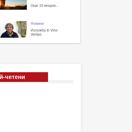
Още 10 мощни...
Новини
Изложба In Vino
Veritas
й-четени