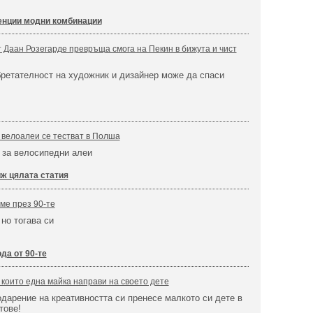
енции модни комбинации
 Даан Розегарде превръща смога на Пекин в бижута и чист
ретателност на художник и дизайнер може да спаси
велоалеи се тестват в Полша
 за велосипедни алеи
ж цялата статия
хме през 90-те
 но тогава си
да от 90-те
 които една майка направи на своето дете
одарение на креативността си пренесе малкото си дете в
тове!