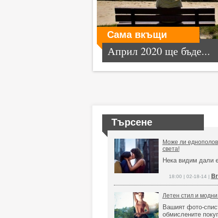
Сама вкъщи
Април 2020 ще бъде...
Търсене
Може ли еднополова
света!
Нека видим дали 
Br
18:00 | 02-18-14 |
Летен стил и модни 
Вашият фото-спис
обмислените покуп