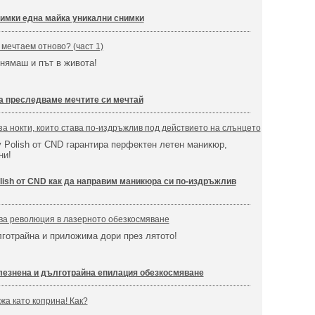
имки една майка уникални снимки
 мечтаем отново? (част 1)
нямаш и път в живота!
да преследваме мечтите си мечтай
за нокти, които става по-издръжлив под действието на слънцето
Polish от CND гарантира перфектен летен маникюр,
дни!
ish от CND как да направим маникюра си по-издръжлив
ва революция в лазерното обезкосмяване
лготрайна и приложима дори през лятото!
лезнена и дълготрайна епилация обезкосмяване
жа като коприна! Как?