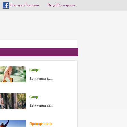
Влез през Facebook
Вход
|
Регистрация
Спорт
12 начина да...
Спорт
12 начина да...
Препоръчано