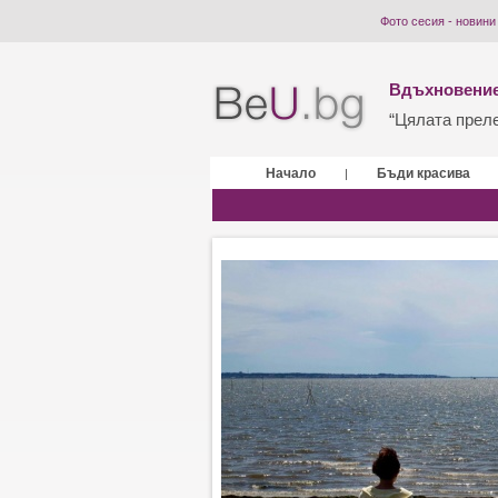
Фото сесия - новини
Вдъхновение
“Цялата прелес
Начало
Бъди красива
|