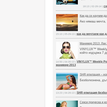
сн
18:13 | 02-28-14 |
Как да се научим да
Ако нямаш мечта, 
как да мечтаем как 
15:10 | 05-29-13 |
Маникюр 2013: Лак 
VINYLUX™ Weekly 
който издържа 7 
VINYLUX™ Weekly Pol
14:50 | 04-30-13 |
маникюр 2013
SHR епилация – но
Безболезнена, дъ
SHR епилация безбо
13:23 | 04-26-13 |
Секси прическа и ко