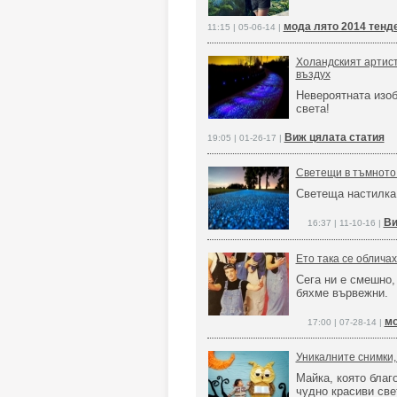
мода лято 2014 тенд
11:15 | 05-06-14 |
Холандският артист
въздух
Невероятната изоб
света!
Виж цялата статия
19:05 | 01-26-17 |
Светещи в тъмното 
Светеща настилка
Ви
16:37 | 11-10-16 |
Ето така се облича
Сега ни е смешно,
бяхме вървежни.
мо
17:00 | 07-28-14 |
Уникалните снимки,
Майка, която благ
чудно красиви све