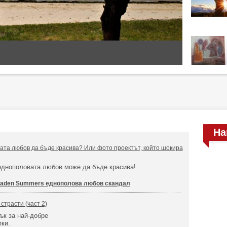
На
та любов да бъде красива? Или фото проектът, който шокира
еднополовата любов може да бъде красива!
aden Summers еднополова любов скандал
страсти (част 2)
ък за най-добре
ки.