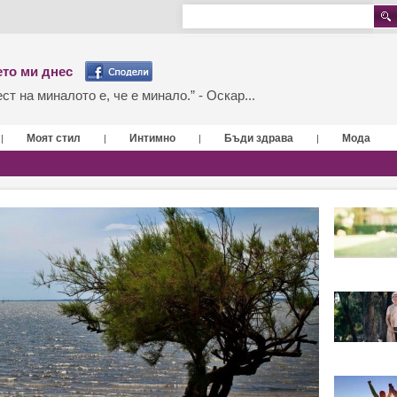
то ми днес
т на миналото е, че е минало.” - Оскар...
Моят стил
Интимно
Бъди здрава
Мода
|
|
|
|