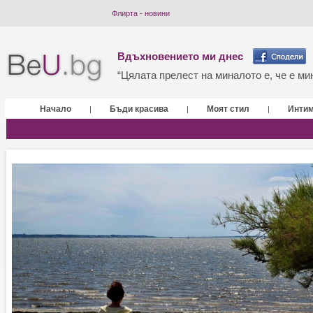
Флирта - новини
Вдъхновението ми днес
“Цялата прелест на миналото е, че е мин
Начало
Бъди красива
Моят стил
Инти
|
|
|