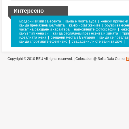
Интересно
модерни визии за есента
|
каква е моята аура
|
женски прически
как да премахнем целулита
|
какво искат жените
|
обувки за есе
часът на раждане и характера
|
най-силните фотографии
|
какв
какъв тип жена си
|
как да отслабнем през есента и зимата
|
три
идеалната жена
|
свещени места в България
|
как да се предпаз
как да спортувате ефективно
|
създадени ли сте един за друг
|
Copyright © 2010 BEU All rights reserved. |
Colocation @ Sofia Data Center