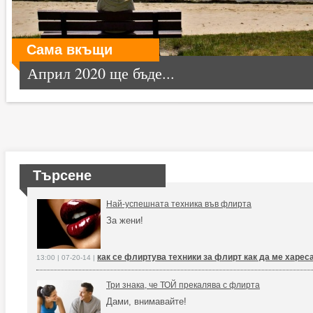
Сама вкъщи
Април 2020 ще бъде...
Търсене
Най-успешната техника във флирта
За жени!
как се флиртува техники за флирт как да ме харес
13:00 | 07-20-14 |
Три знака, че ТОЙ прекалява с флирта
Дами, внимавайте!