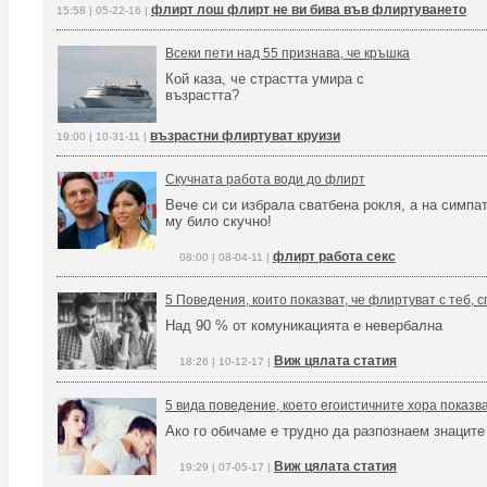
флирт лош флирт не ви бива във флиртуването
15:58 | 05-22-16 |
Всеки пети над 55 признава, че кръшка
Кой каза, че страстта умира с
възрастта?
възрастни флиртуват круизи
19:00 | 10-31-11 |
Скучната работа води до флирт
Вече си си избрала сватбена рокля, а на симпа
му било скучно!
флирт работа секс
08:00 | 08-04-11 |
5 Поведения, които показват, че флиртуват с теб, 
Над 90 % от комуникацията е невербална
Виж цялата статия
18:26 | 10-12-17 |
5 вида поведение, което егоистичните хора показва
Ако го обичаме е трудно да разпознаем знаците
Виж цялата статия
19:29 | 07-05-17 |