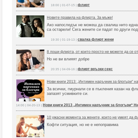
флирт
18:00 | 01-07-15 |
Новите правила на флирта. За мъже!
Ако напоследък не можеш да свалиш нито една
са остарели! Сега жените си падат по други по
свалка флирт жени
19:30 | 01-19-13 |
8 лоши флирта, от които просто не можете да се о
Но не ви влияят добре
флирт връзки секс
20:35 | 04-09-16 |
Нови книги 2013: „Интимен наръчник за блогъри“ н
За всички, гмурнали се в пъкления казан на фл
запазят усмивките си.
Нови книги 2013 „Интимен наръчник за блогъри“ Н
14:00 | 04-20-13 |
10 ужасни момента за жените, които не умеят да 
Кофти ситуация, но не е непоправима