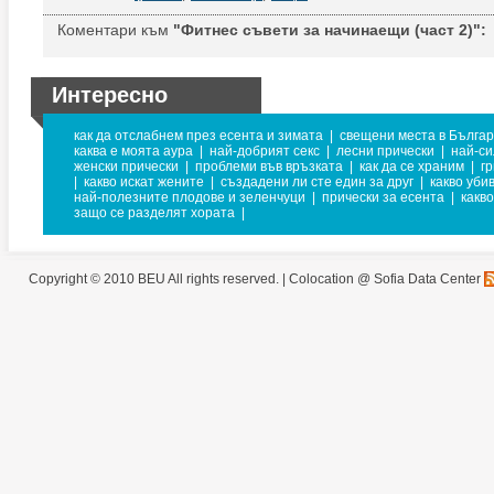
Коментари към
"Фитнес съвети за начинаещи (част 2)":
Интересно
как да отслабнем през есента и зимата
|
свещени места в Бълга
каква е моята аура
|
най-добрият секс
|
лесни прически
|
най-с
женски прически
|
проблеми във връзката
|
как да се храним
|
г
|
какво искат жените
|
създадени ли сте един за друг
|
какво уби
най-полезните плодове и зеленчуци
|
прически за есента
|
какв
защо се разделят хората
|
Copyright © 2010 BEU All rights reserved. |
Colocation @ Sofia Data Center