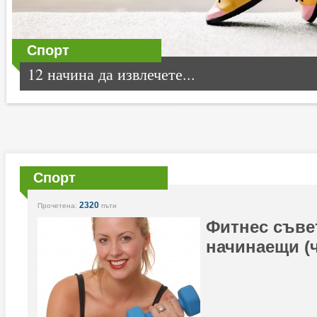
Спорт
12 начина да извлечете...
Спорт
2320
Прочетена:
пъти
Фитнес съве
начинаещи (ч