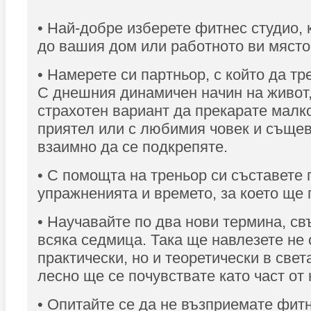
• Най-добре изберете фитнес студио, 
до вашия дом или работното ви място
• Намерете си партньор, с който да тр
С днешния динамичен начин на живот,
страхотен вариант да прекарате малк
приятел или с любимия човек и съще
взаимно да се подкрепяте.
• С помощта на треньор си съставете 
упражненията и времето, за което ще 
• Научавайте по два нови термина, св
всяка седмица. Така ще навлезете не
практически, но и теоретически в света
лесно ще се почувствате като част от 
• Опитайте се да не възприемате фит