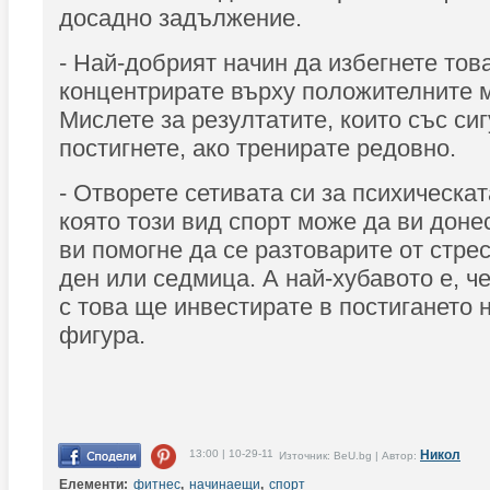
досадно задължение.
- Най-добрият начин да избегнете това
концентрирате върху положителните м
Мислете за резултатите, които със си
постигнете, ако тренирате редовно.
- Отворете сетивата си за психическа
която този вид спорт може да ви доне
ви помогне да се разтоварите от стре
ден или седмица. А най-хубавото е, 
с това ще инвестирате в постигането 
фигура.
13:00 | 10-29-11
Никол
Източник: BeU.bg | Автор:
Елементи:
фитнес
,
начинаещи
,
спорт