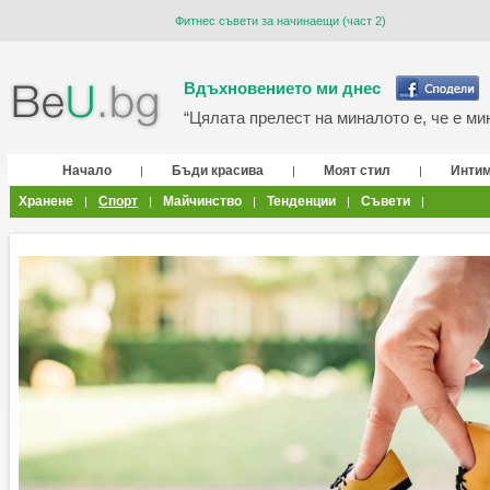
Фитнес съвети за начинаещи (част 2)
Вдъхновението ми днес
“Цялата прелест на миналото е, че е мин
Начало
Бъди красива
Моят стил
Инти
|
|
|
Хранене
Спорт
Майчинство
Тенденции
Съвети
|
|
|
|
|