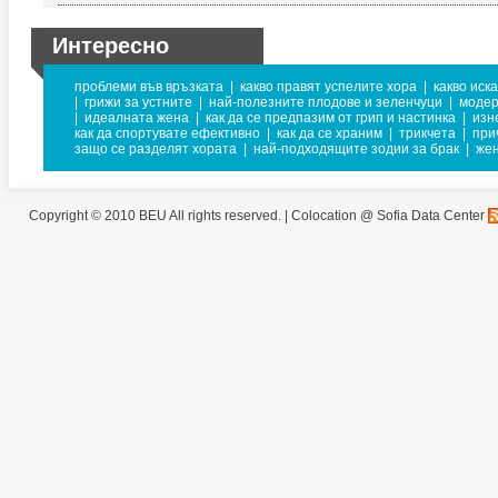
Интересно
проблеми във връзката
|
какво правят успелите хора
|
какво иск
|
грижи за устните
|
най-полезните плодове и зеленчуци
|
модер
|
идеалната жена
|
как да се предпазим от грип и настинка
|
изн
как да спортувате ефективно
|
как да се храним
|
трикчета
|
при
защо се разделят хората
|
най-подходящите зодии за брак
|
жен
Copyright © 2010 BEU All rights reserved. |
Colocation @ Sofia Data Center