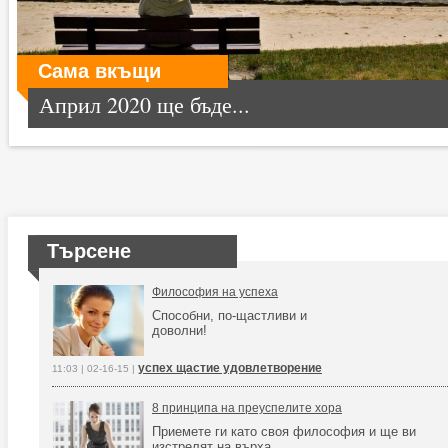
Сама вкъщи
Април 2020 ще бъде...
Търсене
Философия на успеха
Способни, по-щастливи и
доволни!
успех щастие удовлетворение
11:03 | 02-16-15 |
8 принципа на преуспелите хора
Приемете ги като своя философия и ще ви
изстрелят на върха