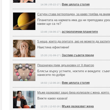
Виж цялата статия
14:39 | 05-22-17 |
Сатурн става ретрограден, за какво трябва да вни
Планетата на кармата има да ни преподава уро
какви ще са те?
астрологични планетите
13:46 | 04-06-17 |
5 неща, които да опитате, ако не можете да заспит
Наистина ефективни!
Заспим съвети преди
15:20 | 01-09-17 |
Празничен грим, вдъхновен от Х фактор
Блясък върху устните, ноктите и веждите: съвет
нанесете по-добре
Виж цялата статия
16:02 | 12-06-16 |
Мъже разказват защо биха излизали с жена, която 
Вижте какво казаха!
Мъже разказват жена
12:25 | 12-02-16 |