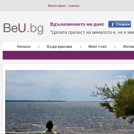
Философия - новини
Вдъхновението ми днес
“Цялата прелест на миналото е, че е мин
Начало
Бъди красива
Моят стил
Инти
|
|
|