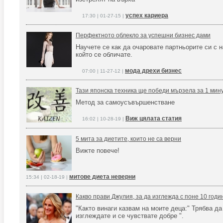
успех кариера
17:30 | 01-27-15 |
Перфектното облекло за успешни бизнес дами
Научете се как да очаровате партньорите си с н
който се обличате.
мода дрехи бизнес
07:00 | 11-27-12 |
Тази японска техника ще победи мързела за 1 мину
Метод за самоусъвършенстване
Виж цялата статия
16:02 | 10-28-19 |
5 мита за диетите, които не са верни
Вижте повече!
митове диета неверни
15:34 | 02-18-19 |
Какво прави Джулия, за да изглежда с поне 10 год
"Както винаги казвам на моите деца:" Трябва да
изглеждате и се чувствате добре ".