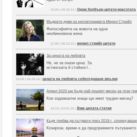
Одри Хепбърн цитати красотата
15:00 | 05-20-13 |
Мъдрите думи на неповторимата Мерил Стрийп
Философията на живота на една
необикновена жена
мерил стрийп цитати
21:59 | 06-22-15 |
За цената на любовта
Не, не за онази цена. За
истинската й стойност...
цената на любовта себеотдаване връзки
23:00 | 04-29-14 |
Април 2020 ще бъде най-лошият месец за тези три
Кои зодиакални знаци ще имат труден месец?
Виж цялата статия
19:15 | 04-01-20 |
Къде трябва да пътувате през 2018 г., според ваш
Козирози, време е да предприемете пътуването 