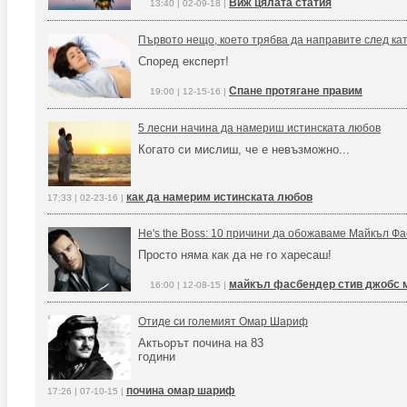
Виж цялата статия
13:40 | 02-09-18 |
Първото нещо, което трябва да направите след ка
Според експерт!
Спане протягане правим
19:00 | 12-15-16 |
5 лесни начина да намериш истинската любов
Когато си мислиш, че е невъзможно...
как да намерим истинската любов
17:33 | 02-23-16 |
He's the Boss: 10 причини да обожаваме Майкъл Ф
Просто няма как да не го харесаш!
майкъл фасбендер стив джобс 
16:00 | 12-08-15 |
Отиде си големият Омар Шариф
Актьорът почина на 83
години
почина омар шариф
17:26 | 07-10-15 |