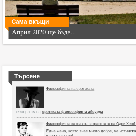
Сама вкъщи
Април 2020 ще бъде...
Търсене
Философията на еротиката
еротиката философията абсурда
15:00 | 01-15-12 |
Философията за живота и красотата на Одри Хепб
Една жена, която знае много добре, че истинска
идва от вътре!