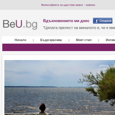
Философията за щастлив живот - новини
Вдъхновението ми днес
“Цялата прелест на миналото е, че е мин
Начало
Бъди красива
Моят стил
Инти
|
|
|