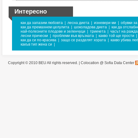
Интересно
как да запазим любовта
|
лесна диета
|
изневери ми
|
обувки за
как да премахнем целулита
|
шоколадова диета
|
как да отслабн
най-полезните плодове и зеленчуци
|
трикчета
|
часът на ражда
лесни прически
|
проблеми във връзката
|
какво той ще прости
|
как да си по-красива
|
защо се разделят хората
|
какво убива лю
какъв тип жена си
|
Copyright © 2010 BEU All rights reserved. |
Colocation @ Sofia Data Center