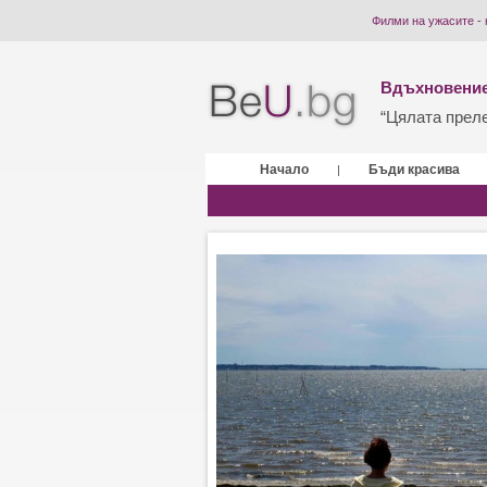
Филми на ужасите - 
Вдъхновение
“Цялата прелес
Начало
Бъди красива
|