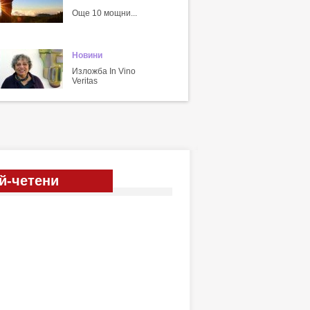
Още 10 мощни...
Новини
Изложба In Vino
Veritas
й-четени