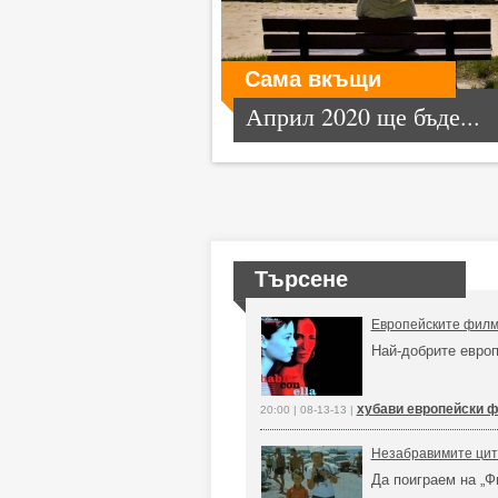
Сама вкъщи
Април 2020 ще бъде...
Търсене
Европейските филми
Най-добрите евро
хубави европейски 
20:00 | 08-13-13 |
Незабравимите цит
Да поиграем на „Ф