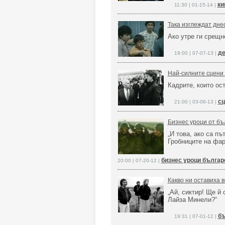
ки
11:30 | 01-15-14 |
Така изглеждат дне
Ако утре ги срещн
де
19:00 | 07-07-13 |
Най-силните сцени 
Кадрите, които ос
сц
21:00 | 03-06-13 |
Бизнес уроци от б
„И това, ако са пъ
Гробниците на фар
бизнес уроци бълга
20:00 | 07-20-12 |
Какво ни оставиха 
„Ай, сиктир! Ще й 
Лайза Минели?“
бъ
19:31 | 07-01-12 |