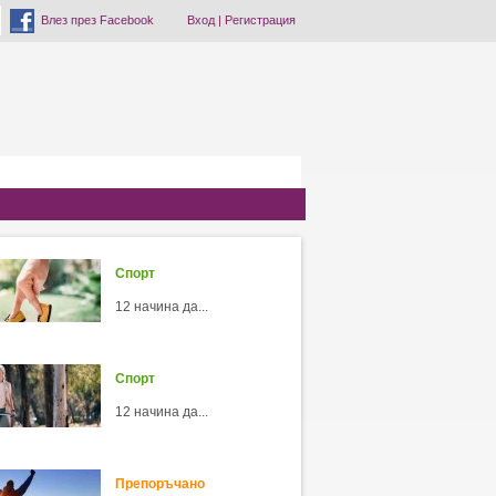
Влез през Facebook
Вход
|
Регистрация
Спорт
12 начина да...
Спорт
12 начина да...
Препоръчано