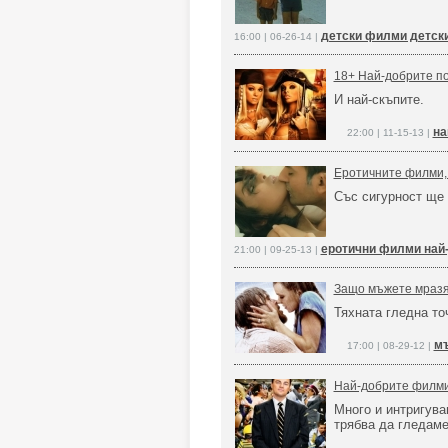
детски филми детски
16:00 | 06-26-14 |
18+ Най-добрите п
И най-скъпите.
на
22:00 | 11-15-13 |
Еротичните филми, 
Със сигурност ще 
еротични филми най
21:00 | 09-25-13 |
Защо мъжете мраз
Тяхната гледна то
м
17:00 | 08-29-12 |
Най-добрите филми,
Много и интригува
трябва да гледаме