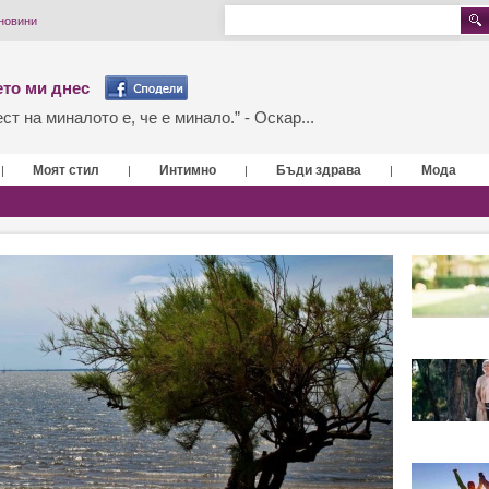
новини
то ми днес
т на миналото е, че е минало.” - Оскар...
Моят стил
Интимно
Бъди здрава
Мода
|
|
|
|