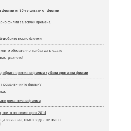
 филми от 80-те цитати от филми
орно филми за всички времена
й-добрите порно филми
които обезателно трябва да гледате
настръхнете!
-добрите еротични филми хубави еротични филми
ят романтичните филми?
чка.
ъже романтични филми
 които очакваме през 2014
щи заглавия, които задължително
!