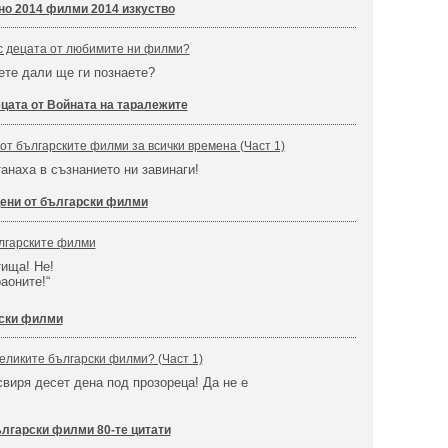
но 2014 филми 2014 изкуство
с децата от любимите ни филми?
ете дали ще ги познаете?
цата от Войната на таралежите
от българските филми за всички времена (Част 1)
танаха в съзнанието ни завинаги!
ени от български филми
ългарските филми
тища! Не!
аоните!“
рски филми
великите български филми? (Част 1)
свиря десет дена под прозореца! Да не е
лгарски филми 80-те цитати