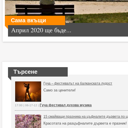
Сама вкъщи
Април 2020 ще бъде...
Търсене
Гуча – фестивалът на балканската лудост
Само за ценители!
Гуча фестивал духова музика
17:00 | 06-17-12 |
15 смайващи празника на цъфналите дървета по ц
Красотата на разцъфналите дървета е празник!