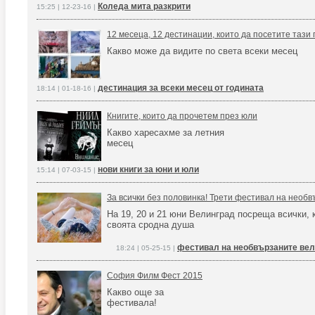
Коледа мита разкрити
15:25 | 12-23-16 |
12 месеца, 12 дестинации, които да посетите тази 
Какво може да видите по света всеки месец
дестинация за всеки месец от годината
18:14 | 01-18-16 |
Книгите, които да прочетем през юли
Какво харесахме за летния
месец
нови книги за юни и юли
15:14 | 07-03-15 |
За всички без половинка! Трети фестивал на необ
На 19, 20 и 21 юни Велинград посреща всички, 
своята сродна душа
фестивал на необвързаните ве
18:24 | 05-25-15 |
София Филм Фест 2015
Какво още за
фестивала!