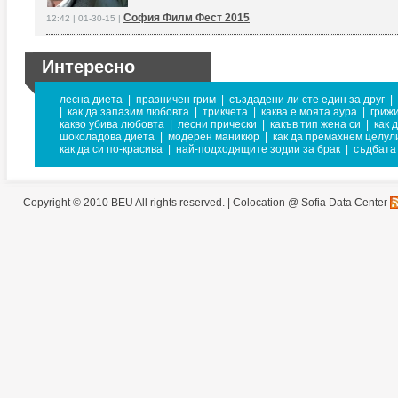
София Филм Фест 2015
12:42 | 01-30-15 |
Интересно
лесна диета
|
празничен грим
|
създадени ли сте един за друг
|
|
как да запазим любовта
|
трикчета
|
каква е моята аура
|
грижи
какво убива любовта
|
лесни прически
|
какъв тип жена си
|
как 
шоколадова диета
|
модерен маникюр
|
как да премахнем целул
как да си по-красива
|
най-подходящите зодии за брак
|
съдбата
Copyright © 2010 BEU All rights reserved. |
Colocation @ Sofia Data Center