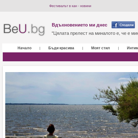
Фестивалът в кан - новини
Вдъхновението ми днес
“Цялата прелест на миналото е, че е мин
Начало
Бъди красива
Моят стил
Инти
|
|
|