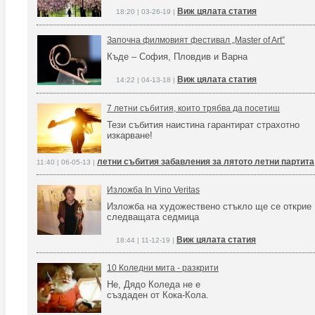
Виж цялата статия
18:20 | 03-26-19 |
Започна филмовият фестивал „Master of Art”
Къде – София, Пловдив и Варна
Виж цялата статия
14:22 | 04-13-18 |
7 летни събития, които трябва да посетиш
Тези събития наистина гарантират страхотно
изкарване!
летни събития забавления за лятото летни партита
11:40 | 06-05-13 |
Изложба In Vino Veritas
Изложба на художествено стъкло ще се открие
следващата седмица
Виж цялата статия
18:44 | 11-12-19 |
10 Коледни мита - разкрити
Не, Дядо Коледа не е
създаден от Кока-Кола.