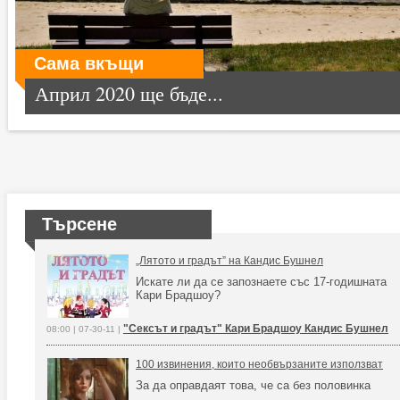
Сама вкъщи
Април 2020 ще бъде...
Търсене
„Лятото и градът” на Кандис Бушнел
Искате ли да се запознаете със 17-годишната
Кари Брадшоу?
"Сексът и градът" Кари Брадшоу Кандис Бушнел
08:00 | 07-30-11 |
100 извинения, които необвързаните използват
За да оправдаят това, че са без половинка