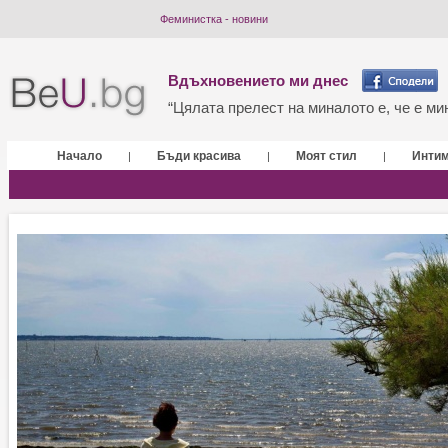
Феминистка - новини
Вдъхновението ми днес
“Цялата прелест на миналото е, че е мин
Начало
Бъди красива
Моят стил
Инти
|
|
|