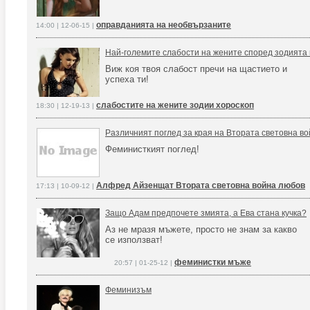
оправданията на необвързаните
14:00 | 12-06-15 |
Най-големите слабости на жените според зодията
Виж коя твоя слабост пречи на щастието и
успеха ти!
слабостите на жените зодии хороскоп
18:30 | 12-19-13 |
Различният поглед за края на Втората световна в
Феминисткият поглед!
Алфред Айзенщат Втората световна война любов
17:13 | 10-09-12 |
Защо Адам предпочете змията, а Ева стана кучка?
Аз не мразя мъжете, просто не знам за какво
се използват!
феминистки мъже
20:57 | 01-25-12 |
Феминизъм