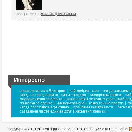
мнение феминистка
13:25 | 08-02-11 |
Интересно
свещени места в България
|
най-добрият секс
|
как да запазим 
как да се предпазим от грип и настинка
|
модерен маникюр
|
най
модерни визии за есента
|
какво правят успелите хора
|
най-под
прически за есента
|
идеалната жена
|
какво той ще прости
|
гр
как да спортувате ефективно
|
проблеми във връзката
|
лесни п
създадени ли сте един за друг
|
какъв тип жена си
|
Copyright © 2010 BEU All rights reserved. |
Colocation @ Sofia Data Center