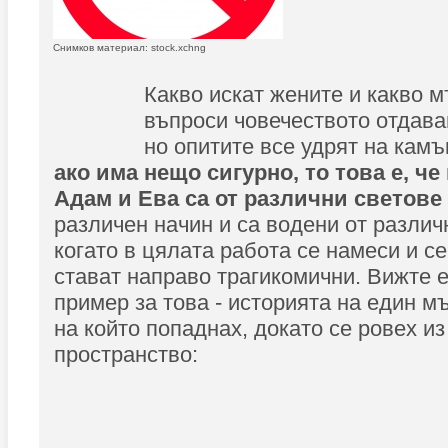
Снимков материал: stock.xchng
Какво искат жените и какво 
въпроси човечеството отдава
но опитите все удрят на камък
ако има нещо сигурно, то това е, че
Адам и Ева са от различни светове
различен начин и са водени от различ
когато в цялата работа се намеси и с
стават направо трагикомични. Вижте 
пример за това - историята на един мъж
на който попаднах, докато се ровех и
пространство: