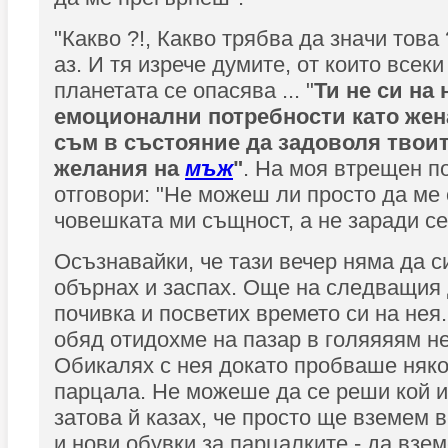
"Какво ?!, Какво трябва да значи това 
аз. И тя изрече думите, от които всек
планетата се опасява ... "
Ти не си на
емоционални потребности като жена,
съм в състояние да задоволя твои
желания на
мъж
"
. На моя втрещен п
отговори: "Не можеш ли просто да ме
човешката ми същност, а не заради се
Осъзнавайки, че тази вечер няма да си
обърнах и заспах. Още на следващия 
почивка и посветих времето си на нея
обяд отидохме на пазар в голяяяям н
Обикалях с нея докато пробваше няко
парцала. Не можеше да се реши кой и
затова й казах, че просто ще вземем 
и нови обувки за парцалките - да взе