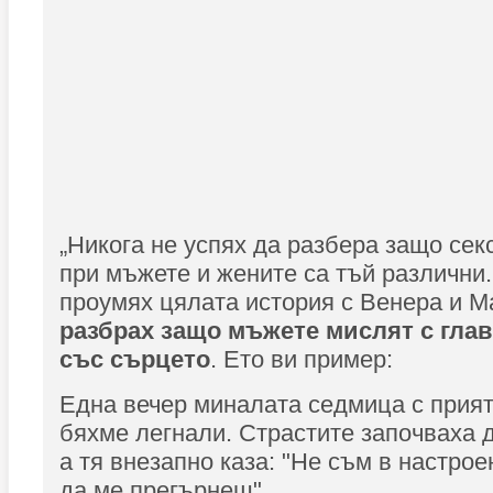
„Никога не успях да разбера защо се
при мъжете и жените са тъй различни.
проумях цялата история с Венера и М
разбрах защо мъжете мислят с глав
със сърцето
. Ето ви пример:
Една вечер миналата седмица с прият
бяхме легнали. Страстите започваха 
а тя внезапно каза: "Не съм в настрое
да ме прегърнеш".