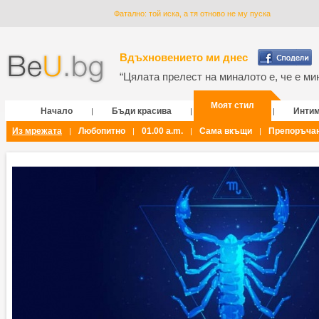
Фатално: той иска, а тя отново не му пуска
Вдъхновението ми днес
“Цялата прелест на миналото е, че е мин
Моят стил
Начало
Бъди красива
Инти
|
|
|
Из мрежата
Любопитно
01.00 a.m.
Сама вкъщи
Препоръча
|
|
|
|