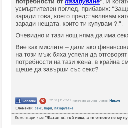
потребности от
пазаруване
"
. И кога
усмъртителен поглед, прибавих: "Защ
заради това, което представлявам като
заради нещата, които ти купувам ?!".
Очевидно и тази нощ няма да има сек
Вие как мислите – дали ако финансо
на този мъж бяха успели да отговорят
потребности на тази жена, в крайна с
щеше да завърши със секс?
22:30 | 11-02-11
Никол
Източник: BeU.bg | Автор:
Елементи:
секс
,
пари
,
пазаруване
Коментари към
"Фатално: той иска, а тя отново не му пу