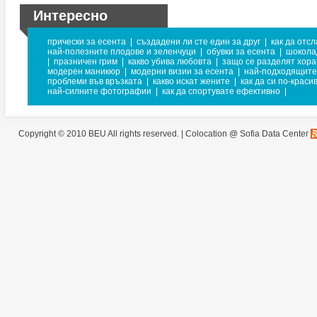
Интересно
прически за есента
|
създадени ли сте един за друг
|
как да отс
най-полезните плодове и зеленчуци
|
обувки за есента
|
шокола
|
празничен грим
|
какво убива любовта
|
защо се разделят хора
модерен маникюр
|
модерни визии за есента
|
най-подходящите 
проблеми във връзката
|
какво искат жените
|
как да си по-краси
най-силните фотографии
|
как да спортувате ефективно
|
Copyright © 2010 BEU All rights reserved. |
Colocation @ Sofia Data Center