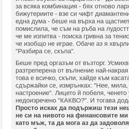
за всяка комбинация - бях отново лар
бижутериите - взе си чифт диамантени
една дума - беше на върха на щастиет
помислила, че съм на ръба на лудостт
че ме изпитва - поиска гривна за тени
че изобщо не играе. Обаче аз я хвърли
"Разбира се, скъпа".
Беше пред оргазъм от възторг. Усмихв
разтреперена от вълнение най-накрая 
това е всичко, скъпи, хайде към касат
сдържайки се, измрънках: "Нее, мила,
настроение". Лицето й побеля, ченето
недоизречено "КАКВО?". И тогава дода
Просто исках да подържиш тези нещ
не си на нивото на финансовите м
като мъж, та да мога аз да задовол