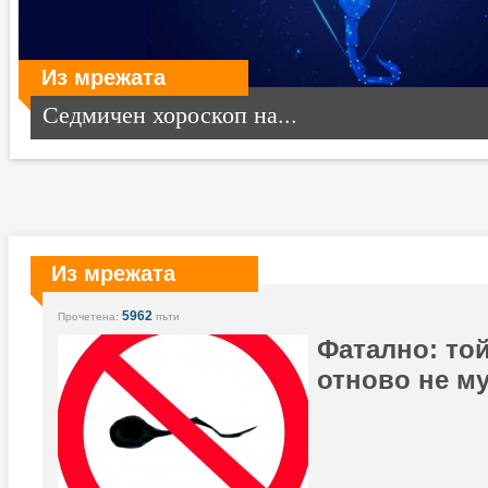
Из мрежата
Седмичен хороскоп на...
Из мрежата
5962
Прочетена:
пъти
Фатално: той
отново не му