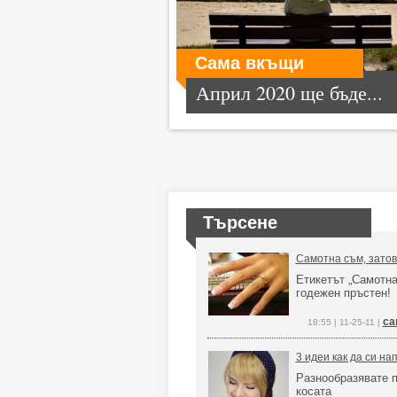
Сама вкъщи
Април 2020 ще бъде...
Търсене
Самотна съм, затов
Етикетът „Самотна
годежен пръстен!
са
18:55 | 11-25-11 |
3 идеи как да си н
Разнообразявате п
косата