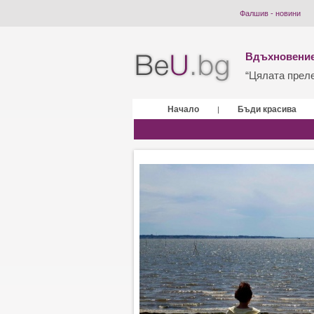
Фалшив - новини
Вдъхновение
“Цялата прелес
Начало
Бъди красива
|