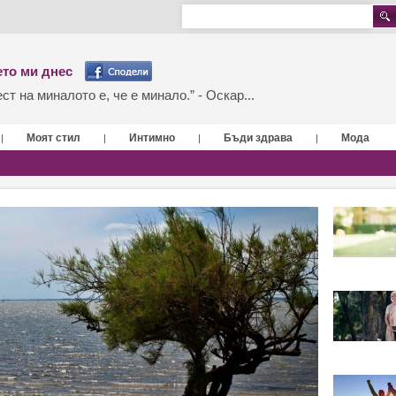
то ми днес
т на миналото е, че е минало.” - Оскар...
Моят стил
Интимно
Бъди здрава
Мода
|
|
|
|