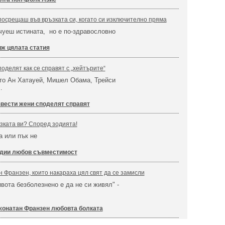
 посрещаш във връзката си, когато си изключително пряма
чуеш истината, но е по-здравословно
ж цялата статия
оделят как се справят с „хейтърите“
ато Ан Хатауей, Мишел Обама, Трейси
…
вести жени споделят справят
зката ви? Според зодията!
а или пък не
дии любов съвместимост
 Франзен, които накараха цял свят да се замисли
вота безболезнено е да не си живял" -
онатан Франзен любовта болката