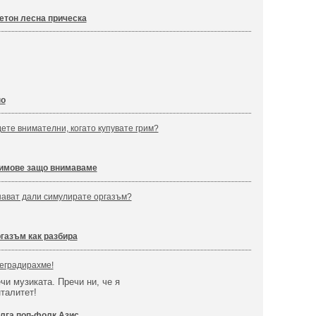
етон лесна прическа
но
ете внимателни, когато купувате грим?
имове защо внимаваме
нават дали симулирате оргазъм?
газъм как разбира
Деградирахме!
чи музиката. Пречи ни, че я
талитет!
лга поп-фолк Азис