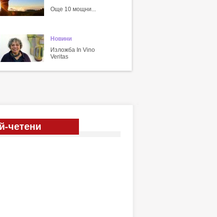
Още 10 мощни...
Новини
Изложба In Vino
Veritas
й-четени