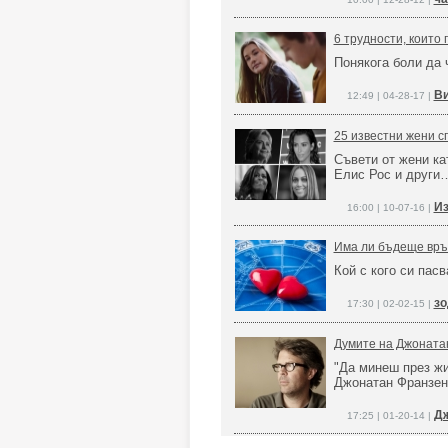
6 трудности, които
Понякога боли да 
Ви
12:49 | 04-28-17 |
25 известни жени сп
Съвети от жени к
Елис Рос и други
Из
16:00 | 10-07-16 |
Има ли бъдеще връ
Кой с кого си пасв
зо
17:30 | 02-02-15 |
Думите на Джонатан
"Да минеш през жи
Джонатан Франзен
Дж
17:25 | 01-20-14 |