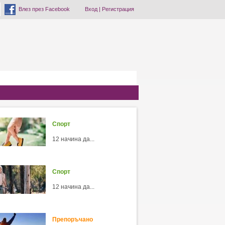
Влез през Facebook
Вход
|
Регистрация
Спорт
12 начина да...
Спорт
12 начина да...
Препоръчано