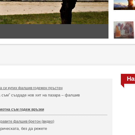
На
а си купих фалшив годежен пръстен
 съм” създаде нов хит на пазара – фалшив
мотна съм годеж връзки
аправите фалшив бретон (видео)
рическата, без да режете