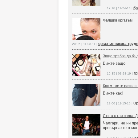
бр
17:10 | 11-24-14 |
Фалшив оргазъм
оргазъм никога труд
20:05 | 11-08-11 |
Защо трябва да бъд
Вижте защо!
гр
15:35 | 03-28-19 |
Как мъжете разпоз
Вижте как!
Ор
13:00 | 11-15-16 |
Стига с тая чалга! 
Чалгари, не ни пре
превърнахте в ман
ча
10:00 | 12-28-12 |