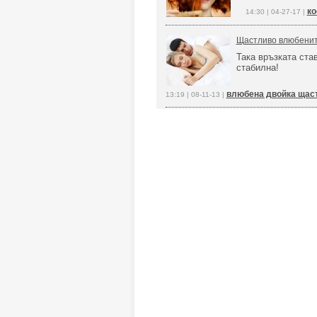
ко
14:30 | 04-27-17 |
Щастливо влюбенит
Така връзката ста
стабилна!
влюбена двойка щас
13:19 | 08-11-13 |