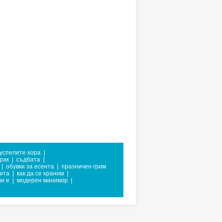
 успелите хора
|
рак
|
съдбата
|
|
обувки за есента
|
празничен грим
ита
|
как да се храним
|
и е
|
модерен маникюр
|