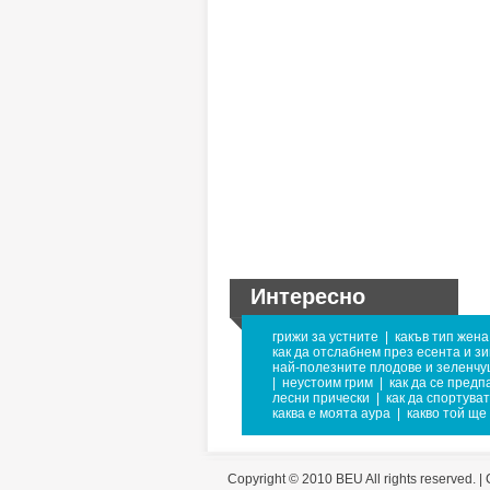
Интересно
грижи за устните
|
какъв тип жена
как да отслабнем през есента и з
най-полезните плодове и зеленчу
|
неустоим грим
|
как да се предп
лесни прически
|
как да спортува
каква е моята аура
|
какво той ще
Copyright © 2010 BEU All rights reserved. |