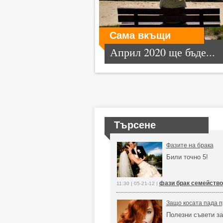
Сама вкъщи
Април 2020 ще бъде...
Търсене
Фазите на брака
Били точно 5!
фази брак семейство
11:30 | 05-21-12 |
Защо косата пада п
Полезни съвети за