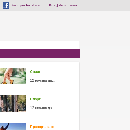
Влез през Facebook
Вход
|
Регистрация
Спорт
12 начина да...
Спорт
12 начина да...
Препоръчано