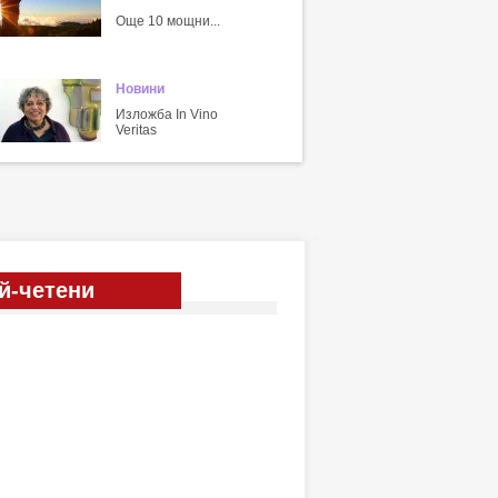
Още 10 мощни...
Новини
Изложба In Vino
Veritas
й-четени