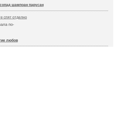
сопад шампоан парусан
е спят отделно
вала по-
тие любов