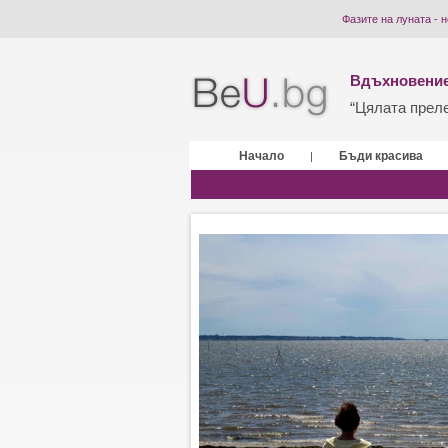
Фазите на луната - 
Вдъхновение
“Цялата прелес
Начало
Бъди красива
|