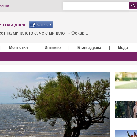
новини
то ми днес
т на миналото е, че е минало.” - Оскар...
Моят стил
Интимно
Бъди здрава
Мода
|
|
|
|