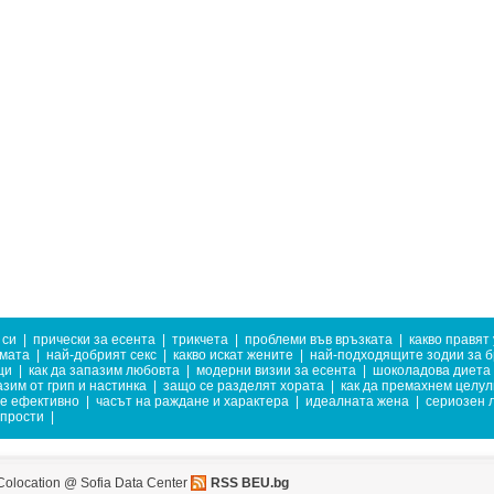
 си
|
прически за есента
|
трикчета
|
проблеми във връзката
|
какво правят
имата
|
най-добрият секс
|
какво искат жените
|
най-подходящите зодии за б
ци
|
как да запазим любовта
|
модерни визии за есента
|
шоколадова диета
азим от грип и настинка
|
защо се разделят хората
|
как да премахнем целул
те ефективно
|
часът на раждане и характера
|
идеалната жена
|
сериозен л
 прости
|
Colocation @ Sofia Data Center
RSS BEU.bg