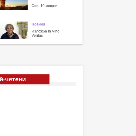
Още 10 мощни...
Новини
Изложба In Vino
Veritas
й-четени