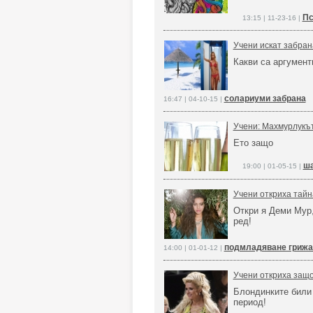
Пс
13:15 | 11-23-16 |
Учени искат забран
Какви са аргумент
солариуми забрана
16:47 | 04-10-15 |
Учени: Махмурлукъ
Ето защо
ша
19:00 | 01-05-15 |
Учени откриха тайн
Откри я Деми Мур,
ред!
подмладяване грижа
14:00 | 01-01-12 |
Учени откриха защо
Блондинките били
период!