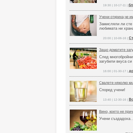
бл
19:30 | 10-17-11 |
Учени откриха,че и
Замисляли ли сте 
любимата ни хран
Ст
20:00 | 10-06-16 |
Защо доматите загу
След многобройни 
загубили вкуса си
до
16:00 | 01-30-17 |
Свалете няколко ки
Според учени!
Во
13:40 | 12-30-16 |
Вино, което не при
Учени създадоха