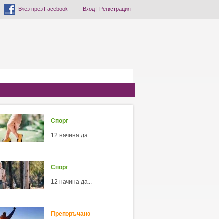
Влез през Facebook
Вход
|
Регистрация
Спорт
12 начина да...
Спорт
12 начина да...
Препоръчано