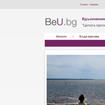
Учени - новини
Вдъхновение
“Цялата прелес
Начало
Бъди красива
|