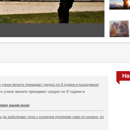
На
 учени жените прекарват средно по 8 години в пазаруване!
е учени жените прекарват средно по 8 години в
пинг мания жени
н да забелязват хора с психични проблеми само по начина, по