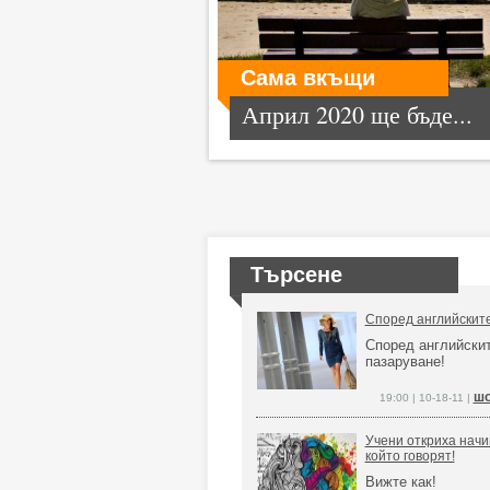
Сама вкъщи
Април 2020 ще бъде...
Търсене
Според английските
Според английскит
пазаруване!
шо
19:00 | 10-18-11 |
Учени откриха начи
който говорят!
Вижте как!