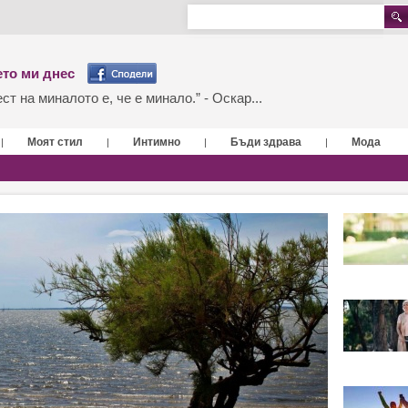
то ми днес
т на миналото е, че е минало.” - Оскар...
Моят стил
Интимно
Бъди здрава
Мода
|
|
|
|