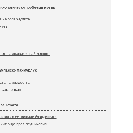
ихологически проблеми мозък
а на солариумите
ите?!
т от шампанско е най-лошият
мпанско махмурлук
ата на младостта
 сега е наш
 за кожата
 и как са се появили блондинките
 хит още през ледниковия