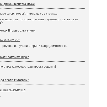
ондинка брюнетка мъже
маме „втори мозък“, намиращ се в стомаха
се защо сме толкова щастливи докато си хапваме от
а?
омах Втори мозък учени
биха вкуса си?
проучвания, учени открили защо доматите са
мати загубиха вкуса
лограма за месец с тази проста рецепта!
да сваля килограми
чинява махмурлук?!
…