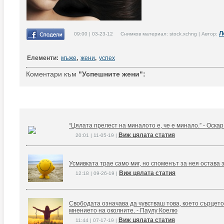
Л
09:00 | 03-23-12 Снимков материал: stock.xchng | Автор:
Елементи:
мъже
,
жени
,
успех
Коментари към
"Успешните жени":
“Цялата прелест на миналото е, че е минало.” - Оска
Виж цялата статия
20:01 | 11-05-19 |
Усмивката трае само миг, но споменът за нея остава 
Виж цялата статия
12:18 | 09-26-19 |
Свободата означава да чувстваш това, което сърцето
мнението на околните. - Паулу Коелю
Виж цялата статия
11:44 | 07-17-19 |