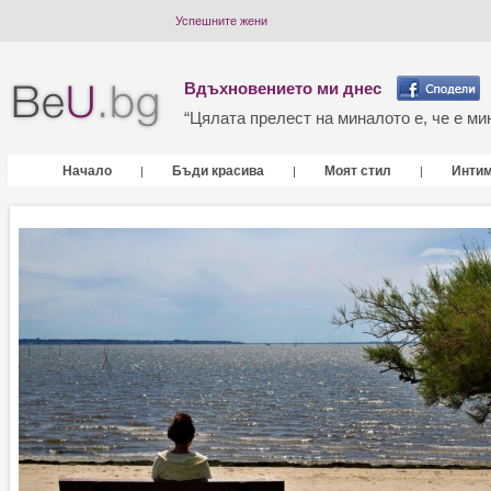
Успешните жени
Вдъхновението ми днес
“Цялата прелест на миналото е, че е мин
Начало
Бъди красива
Моят стил
Инти
|
|
|