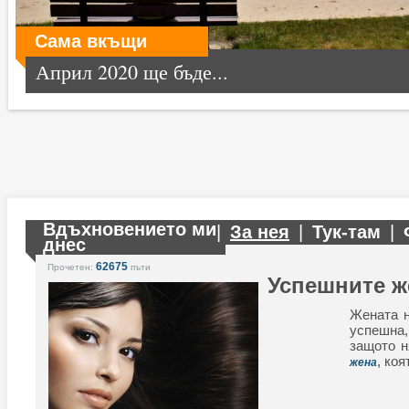
Сама вкъщи
Април 2020 ще бъде...
Вдъхновението ми
|
За нея
|
Тук-там
|
днес
62675
Прочетен:
пъти
Успешните ж
Жената н
успешна,
защото н
, коя
жена