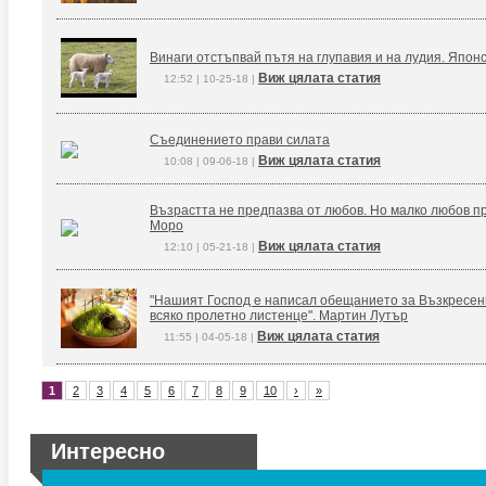
Винаги отстъпвай пътя на глупавия и на лудия. Япон
Виж цялата статия
12:52 | 10-25-18 |
Съединението прави силата
Виж цялата статия
10:08 | 09-06-18 |
Възрастта не предпазва от любов. Но малко любов п
Моро
Виж цялата статия
12:10 | 05-21-18 |
"Нашият Господ е написал обещанието за Възкресение
всяко пролетно листенце". Мартин Лутър
Виж цялата статия
11:55 | 04-05-18 |
1
2
3
4
5
6
7
8
9
10
›
»
Интересно