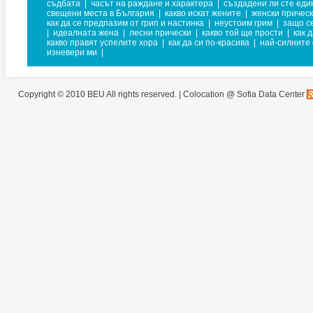
съдбата
|
часът на раждане и характера
|
създадени ли сте един
свещени места в България
|
какво искат жените
|
женски причес
как да се предпазим от грип и настинка
|
неустоим грим
|
защо с
|
идеалната жена
|
лесни прически
|
какво той ще прости
|
как 
какво правят успелите хора
|
как да си по-красива
|
най-силните
изневери ми
|
Copyright © 2010 BEU All rights reserved. |
Colocation @ Sofia Data Center