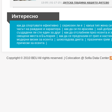
детска градина нашето детсво
13:05 | 01-17-15 |
Интересно
как да спортувате ефективно
|
сериозен ли е
|
какъв тип жена си
часът на раждане и характера
|
как да си по-красива
|
най-добри
създадени ли сте един за друг
|
как да отслабнем през есента и 
свещени места в България
|
как да се предпазим от грип и насти
модерни визии за есента
|
шоколадова диета
|
празничен грим
|
прически за есента
|
Copyright © 2010 BEU All rights reserved. |
Colocation @ Sofia Data Center