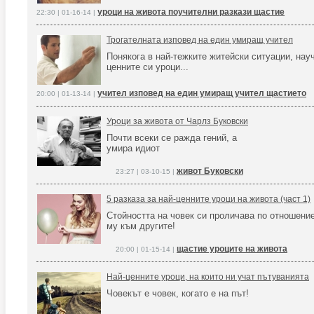
уроци на живота поучителни разкази щастие
22:30 | 01-16-14 |
Трогателната изповед на един умиращ учител
Понякога в най-тежките житейски ситуации, нау
ценните си уроци...
учител изповед на един умиращ учител щастието
20:00 | 01-13-14 |
Уроци за живота от Чарлз Буковски
Почти всеки се ражда гений, а
умира идиот
живот Буковски
23:27 | 03-10-15 |
5 разказа за най-ценните уроци на живота (част 1)
Стойността на човек си проличава по отношени
му към другите!
щастие уроците на живота
20:00 | 01-15-14 |
Най-ценните уроци, на които ни учат пътуванията
Човекът е човек, когато е на път!