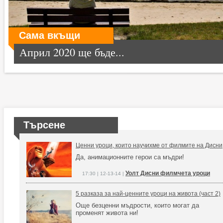
Сама вкъщи
Април 2020 ще бъде...
Търсене
Ценни уроци, които научихме от филмите на Дисни
Да, анимационните герои са мъдри!
Уолт Дисни филмчета уроци
17:30 | 12-13-14 |
5 разказа за най-ценните уроци на живота (част 2)
Още безценни мъдрости, които могат да
променят живота ни!