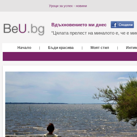
Уроци за успех - новини
Вдъхновението ми днес
“Цялата прелест на миналото е, че е мин
Начало
Бъди красива
Моят стил
Инти
|
|
|