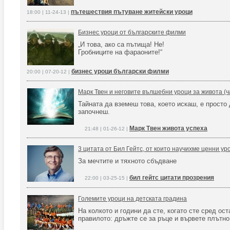
пътешествия пътуване житейски уроци
18:00 | 11-24-13 |
Бизнес уроци от българските филми
„И това, ако са пътища! Не!
Гробниците на фараоните!“
бизнес уроци български филми
20:00 | 07-20-12 |
Марк Твен и неговите вълшебни уроци за живота (ч
Тайната да вземеш това, което искаш, е просто
започнеш.
Марк Твен живота успеха
21:48 | 01-26-12 |
3 цитата от Бил Гейтс, от които научихме ценни ур
За мечтите и тяхното сбъдване
бил гейтс цитати прозрения
22:00 | 03-25-15 |
Големите уроци на детската градина
На колкото и години да сте, когато сте сред ост
правилото: дръжте се за ръце и вървете плътно