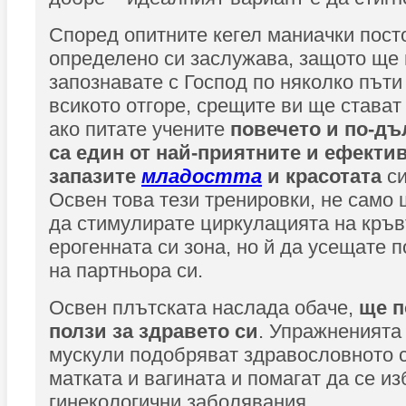
Според опитните кегел маниачки пост
определено си заслужава, защото ще 
запознавате с Господ по няколко пъти
всикото отгоре, срещите ви ще стават
ако питате учените
повечето и по-дъ
са един от най-приятните и ефекти
запазите
младостта
и красотата
си
Освен това тези тренировки, не само 
да стимулирате циркулацията на кръв
ерогенната си зона, но й да усещате 
на партньора си.
Освен плътската наслада обаче,
ще п
ползи за здравето си
. Упражненията
мускули подобряват здравословното 
матката и вагината и помагат да се из
гинекологични заболявания.