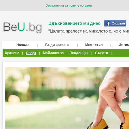
Упражнения за повече оргазми
Вдъхновението ми днес
“Цялата прелест на миналото е, че е мин
Начало
Бъди красива
Моят стил
Инти
|
|
|
Хранене
Спорт
Майчинство
Тенденции
Съвети
|
|
|
|
|