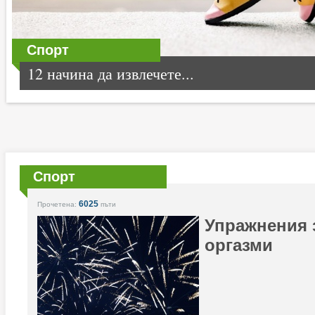
Спорт
12 начина да извлечете...
Спорт
6025
Прочетена:
пъти
Упражнения 
оргазми