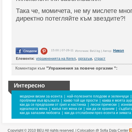
Така че, момичета, не му мислете мног
директно потегляйте към звездите?!
15:00 | 07-26-11
Никол
Източник: BeU.bg | Автор:
Елементи:
упражненията на Кегел
,
оргазъм
,
страст
Коментари към
"Упражнения за повече оргазми ":
Интересно
модерни визии за есента
|
най-полезните плодове и зеленчуци
|
проблеми във връзката
|
какво той ще прости
|
каква е моята ау
как да се предпазим от грип и настинка
|
лесни прически
|
изнев
идеалната жена
|
какъв тип жена си
|
как да се храним
|
съдбат
как да запазим любовта
|
как да отслабнем през есента и зимата
Copyright © 2010 BEU All rights reserved. |
Colocation @ Sofia Data Center