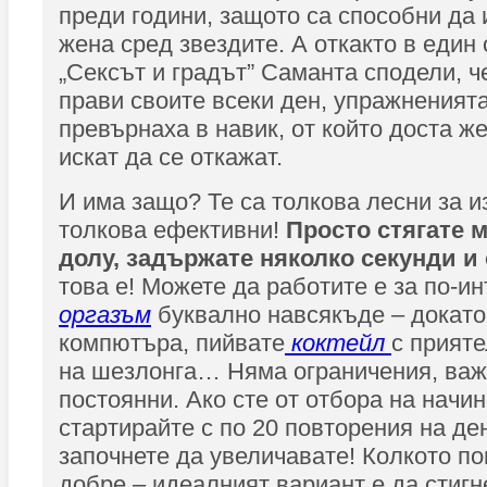
преди години, защото са способни да 
жена сред звездите. А откакто в един 
„Сексът и градът” Саманта сподели, ч
прави своите всеки ден, упражненията
превърнаха в навик, от който доста же
искат да се откажат.
И има защо? Те са толкова лесни за 
толкова ефективни!
Просто стягате м
долу, задържате няколко секунди и 
това е! Можете да работите е за по-и
оргазъм
буквално навсякъде – докато
компютъра, пийвате
коктейл
с прият
на шезлонга… Няма ограничения, важн
постоянни. Ако сте от отбора на начи
стартирайте с по 20 повторения на де
започнете да увеличавате! Колкото по
добре – идеалният вариант е да стигн