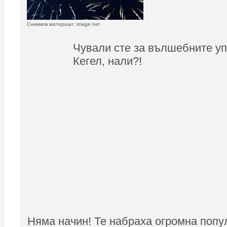
Снимков материал: image.net
Чували сте за вълшебните у
Кегел, нали?!
Няма начин! Те набраха огромна поп