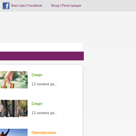
Влез през Facebook
Вход
|
Регистрация
Спорт
12 начина да...
Спорт
12 начина да...
Препоръчано