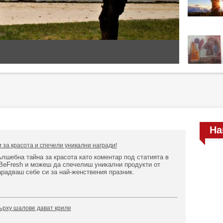
На
 за красота и спечели уникални награди!
лшебна тайна за красота като коментар под статията в
BeFresh и можеш да спечелиш уникални продукти от
арадваш себе си за най-женствения празник.
ърху шалове дават криле