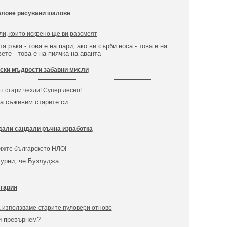
лове рисувани шалове
ли, които искрено ще ви разсмеят
а ръка - това е на пари, ако ви сърби носа - това е на
вете - това е на пиячка на аванта
ски мъдрости забавни мисли
т стари чехли! Супер лесно!
а съживим старите си
дали сандали ръчна изработка
ижте българското НЛО!
гурни, че Бузлуджа
гария
 използваме старите пуловери отново
и превърнем?