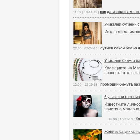
как да използваме с
11:59 | 10-14-15 |
Уникални сутиени с
Искаш ли да имаш
сутиен секси бельо 
22:00 | 02-24-14 |
Уникални бижута 
Колекциите на Man
процента отстъпка
промоции бижута раз
12:00 | 12-19-13 |
6 уникални костюма
Известните личнос
наистина модерно
Ко
16:00 | 10-31-13 |
Жените са уникалн