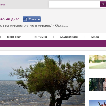
вини
то ми днес
т на миналото е, че е минало.” - Оскар...
Моят стил
Интимно
Бъди здрава
Мода
|
|
|
|