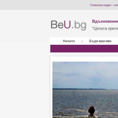
Уникални кадри - но
Вдъхновение
“Цялата прелес
Начало
Бъди красива
|