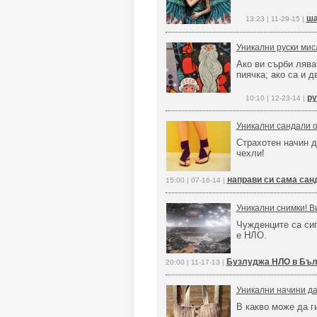
ша
13:23 | 11-29-15 |
Уникални руски мис
Ако ви сърби ляват
пиячка; ако са и д
ру
10:10 | 12-23-14 |
Уникални сандали о
Страхотен начин д
чехли!
направи си сама сан
15:00 | 07-16-14 |
Уникални снимки! В
Чужденците са си
е НЛО.
Бузлуджа НЛО в Бъл
20:00 | 11-17-13 |
Уникални начини да
В какво може да г