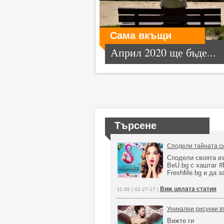
Сама вкъщи
Април 2020 ще бъде...
Търсене
Сподели тайната си
Сподели своята въ
BeU.bg с хаштаг #
FreshMe.bg и да з
Виж цялата статия
11:08 | 02-27-17 |
Уникални рисунки в
Вижте ги