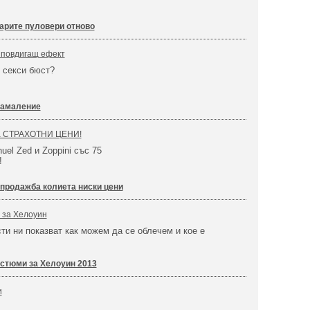
тарите пуловери отново
 повдигащ ефект
 секси бюст?
намаление
на СТРАХОТНИ ЦЕНИ!
uel Zed и Zoppini със 75
!
продажба колиета ниски цени
 за Хелоуин
ти ни показват как можем да се облечем и кое е
.
стюми за Хелоуин 2013
и