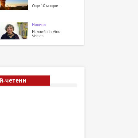
Още 10 мощни...
Новини
Изложба In Vino
Veritas
й-четени