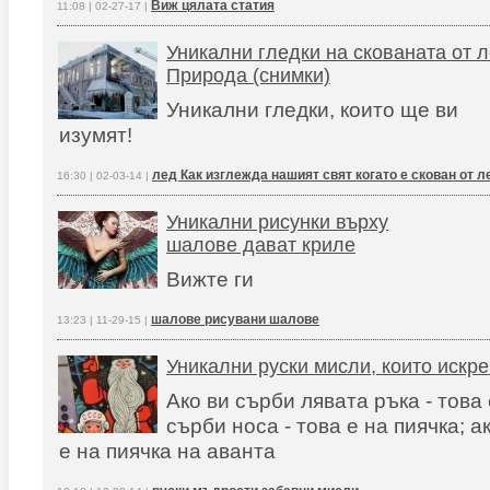
Виж цялата статия
11:08 | 02-27-17 |
Уникални гледки на скованата от 
Природа (снимки)
Уникални гледки, които ще ви
изумят!
лед Как изглежда нашият свят когато е скован от л
16:30 | 02-03-14 |
Уникални рисунки върху
шалове дават криле
Вижте ги
шалове рисувани шалове
13:23 | 11-29-15 |
Уникални руски мисли, които искр
Ако ви сърби лявата ръка - това 
сърби носа - това е на пиячка; ак
е на пиячка на аванта