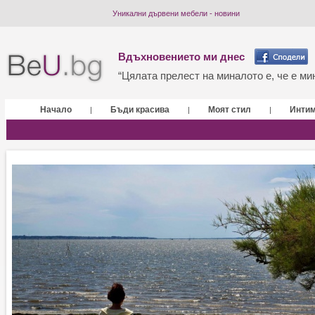
Уникални дървени мебели - новини
Вдъхновението ми днес
“Цялата прелест на миналото е, че е мин
Начало
Бъди красива
Моят стил
Инти
|
|
|