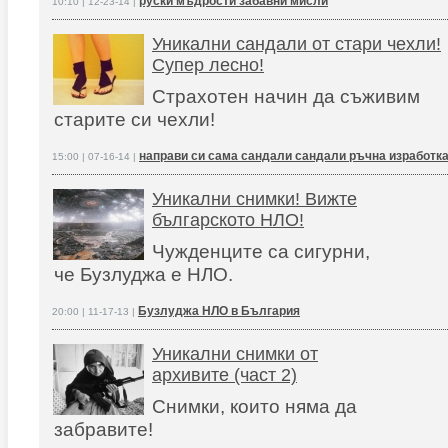
руски мъдрости забавни мисли
10:10 | 12-23-14 |
Уникални сандали от стари чехли!
Супер лесно!
Страхотен начин да съживим
старите си чехли!
направи си сама сандали сандали ръчна изработк
15:00 | 07-16-14 |
Уникални снимки! Вижте
българското НЛО!
Чужденците са сигурни,
че Бузлуджа е НЛО.
Бузлуджа НЛО в България
20:00 | 11-17-13 |
Уникални снимки от
архивите (част 2)
Снимки, които няма да
забравите!