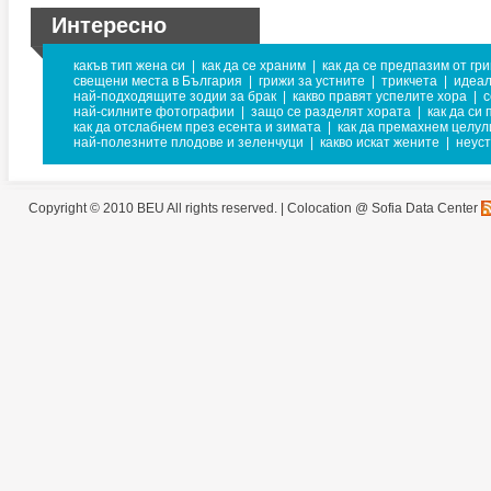
Интересно
какъв тип жена си
|
как да се храним
|
как да се предпазим от гри
свещени места в България
|
грижи за устните
|
трикчета
|
идеал
най-подходящите зодии за брак
|
какво правят успелите хора
|
с
най-силните фотографии
|
защо се разделят хората
|
как да си 
как да отслабнем през есента и зимата
|
как да премахнем целул
най-полезните плодове и зеленчуци
|
какво искат жените
|
неуст
Copyright © 2010 BEU All rights reserved. |
Colocation @ Sofia Data Center