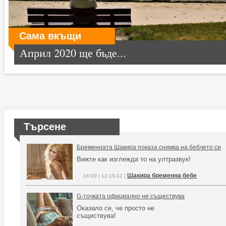
Сама вкъщи
Април 2020 ще бъде...
Търсене
Бременната Шакира показа снимка на бебчето си
Вижте как изглежда то на ултразвук!
Шакира бременна бебе
16:00 | 12-10-12 |
G-точката официално не съществува
Оказало се, че просто не
съществува!