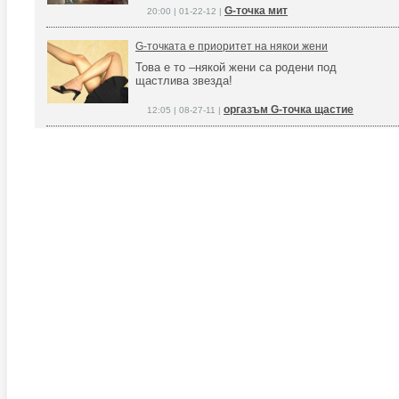
G-точка мит
20:00 | 01-22-12 |
G-точката е приоритет на някои жени
Това е то –някой жени са родени под
щастлива звезда!
оргазъм G-точка щастие
12:05 | 08-27-11 |