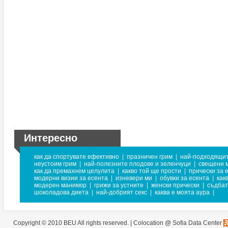
Интересно
как да спортувате ефективно
|
празничен грим
|
най-подходящит
неустоим грим
|
най-полезните плодове и зеленчуци
|
свещени м
как да премахнем целулита
|
какво той ще прости
|
прически за 
модерни визии за есента
|
изневери ми
|
обувки за есента
|
как
модерен маникюр
|
грижи за устните
|
женски прически
|
съдба
шоколадова диета
|
най-добрият секс
|
каква е моята аура
|
Copyright © 2010 BEU All rights reserved. |
Colocation @ Sofia Data Center