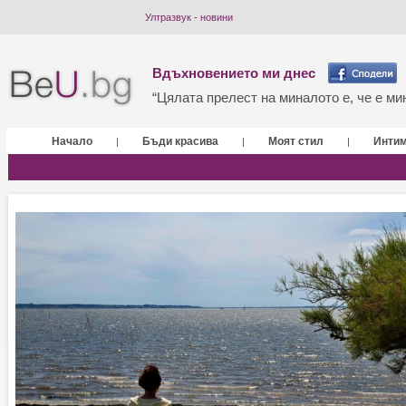
Ултразвук - новини
Вдъхновението ми днес
“Цялата прелест на миналото е, че е мин
Начало
Бъди красива
Моят стил
Инти
|
|
|