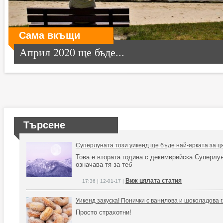
Сама вкъщи
Април 2020 ще бъде...
Търсене
Суперлуната този уикенд ще бъде най-ярката за ц
Това е втората година с декемврийска Суперлун
означава тя за теб
Виж цялата статия
17:36 | 12-01-17 |
Уикенд закуска! Понички с ванилова и шоколадова 
Просто страхотни!