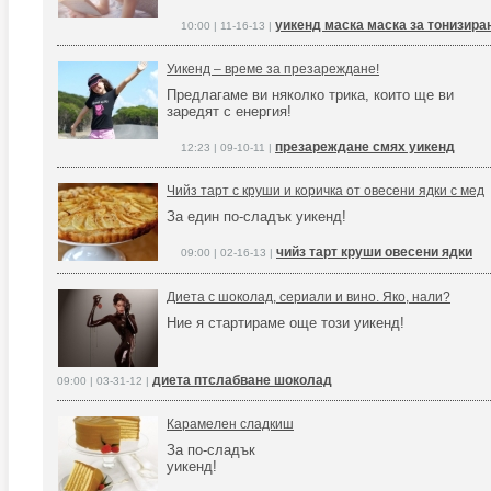
уикенд маска маска за тонизир
10:00 | 11-16-13 |
Уикенд – време за презареждане!
Предлагаме ви няколко трика, които ще ви
заредят с енергия!
презареждане смях уикенд
12:23 | 09-10-11 |
Чийз тарт с круши и коричка от овесени ядки с мед
За един по-сладък уикенд!
чийз тарт круши овесени ядки
09:00 | 02-16-13 |
Диета с шоколад, сериали и вино. Яко, нали?
Ние я стартираме още този уикенд!
диета птслабване шоколад
09:00 | 03-31-12 |
Карамелен сладкиш
За по-сладък
уикенд!