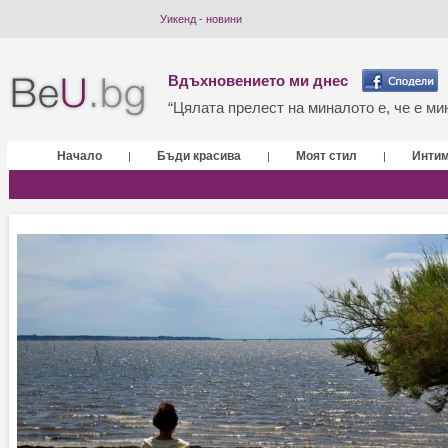
Уикенд - новини
Вдъхновението ми днес
“Цялата прелест на миналото е, че е мин
Начало
Бъди красива
Моят стил
Инти
|
|
|