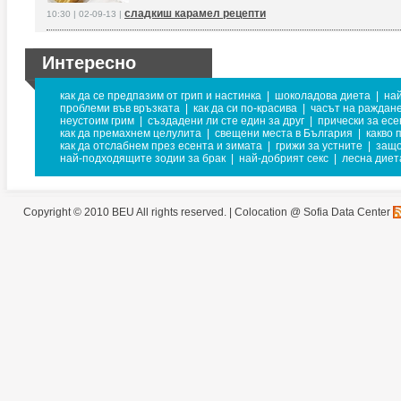
сладкиш карамел рецепти
10:30 | 02-09-13 |
Интересно
как да се предпазим от грип и настинка
|
шоколадова диета
|
на
проблеми във връзката
|
как да си по-красива
|
часът на раждане
неустоим грим
|
създадени ли сте един за друг
|
прически за есе
как да премахнем целулита
|
свещени места в България
|
какво 
как да отслабнем през есента и зимата
|
грижи за устните
|
защо
най-подходящите зодии за брак
|
най-добрият секс
|
лесна диет
Copyright © 2010 BEU All rights reserved. |
Colocation @ Sofia Data Center