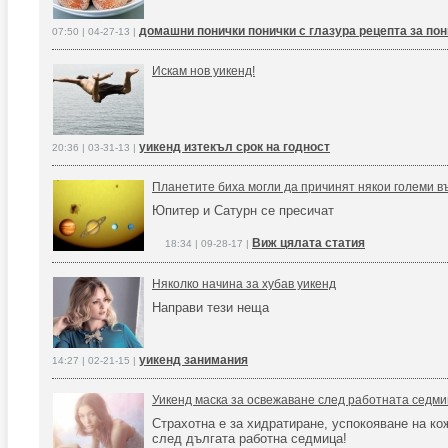
домашни понички понички с глазура рецепта за по
07:50 | 04-27-13 |
Искам нов уикенд!
уикенд изтекъл срок на годност
20:36 | 03-31-13 |
Планетите биха могли да причинят някои големи 
Юпитер и Сатурн се пресичат
Виж цялата статия
18:34 | 09-28-17 |
Няколко начина за хубав уикенд
Направи тези неща
уикенд занимания
14:27 | 02-21-15 |
Уикенд маска за освежаване след работната седм
Страхотна е за хидратиране, успокояване на ко
след дългата работна седмица!