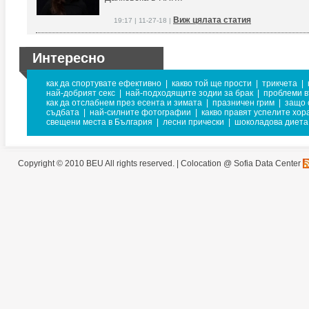
Виж цялата статия
19:17 | 11-27-18 |
Интересно
как да спортувате ефективно
|
какво той ще прости
|
трикчета
|
най-добрият секс
|
най-подходящите зодии за брак
|
проблеми в
как да отслабнем през есента и зимата
|
празничен грим
|
защо 
съдбата
|
най-силните фотографии
|
какво правят успелите хор
свещени места в България
|
лесни прически
|
шоколадова диета
Copyright © 2010 BEU All rights reserved. |
Colocation @ Sofia Data Center