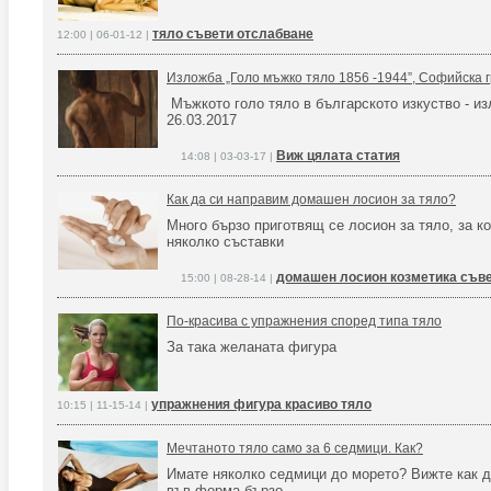
тяло съвети отслабване
12:00 | 06-01-12 |
Изложба „Голо мъжко тяло 1856 -1944”, Софийска 
Мъжкото голо тяло в българското изкуство - и
26.03.2017
Виж цялата статия
14:08 | 03-03-17 |
Как да си направим домашен лосион за тяло?
Много бързо приготвящ се лосион за тяло, за к
няколко съставки
домашен лосион козметика съве
15:00 | 08-28-14 |
По-красива с упражнения според типа тяло
За така желаната фигура
упражнения фигура красиво тяло
10:15 | 11-15-14 |
Мечтаното тяло само за 6 седмици. Как?
Имате няколко седмици до морето? Вижте как д
във форма бързо.