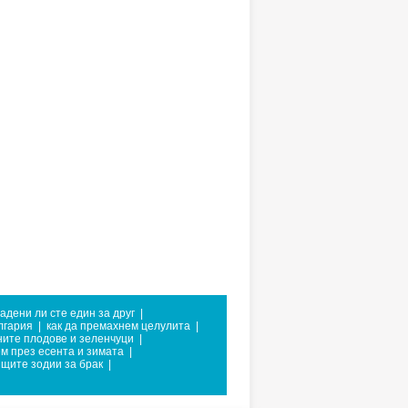
адени ли сте един за друг
|
лгария
|
как да премахнем целулита
|
ните плодове и зеленчуци
|
ем през есента и зимата
|
щите зодии за брак
|