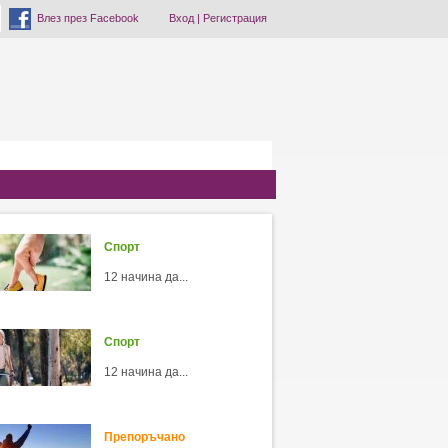
Влез през Facebook
Вход
|
Регистрация
Спорт
12 начина да...
Спорт
12 начина да...
Препоръчано