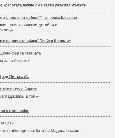
е красотата важна ли е какво ужасява мъжете
ето с перлената обица\" на Трейси Шевалие
ние на исторически детайли и
ислица.
о с перлената обица" Трейси Шевалие
 Дженифър за сватбата
на за събитието!
рад Пит сватба
тови от село Борово
чалгаджийка, а той –
ени мъже любов
за брак!
ките таблоиди сватбата на Мадона е само