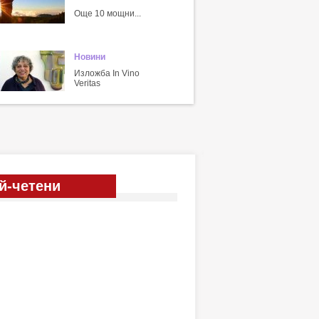
Още 10 мощни...
Новини
Изложба In Vino
Veritas
й-четени