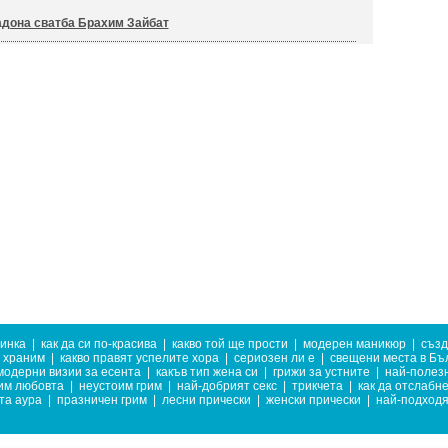
дона сватба Брахим Зайбат
тинка
|
как да си по-красива
|
какво той ще прости
|
модерен маникюр
|
създ
е храним
|
какво правят успелите хора
|
сериозен ли е
|
свещени места в Бъ
модерни визии за есента
|
какъв тип жена си
|
грижи за устните
|
най-полез
зим любовта
|
неустоим грим
|
най-добрият секс
|
трикчета
|
как да отслабн
та аура
|
празничен грим
|
лесни прически
|
женски прически
|
най-подходя