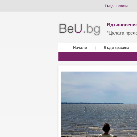
Тъща - новини
Вдъхновение
“Цялата прелес
Начало
Бъди красива
|