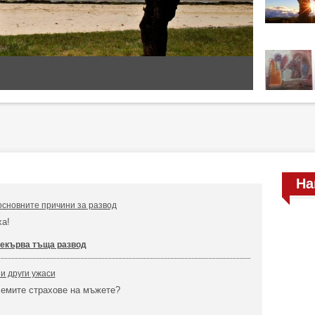
На
основните причини за развод
ха!
екърва тъща развод
 и други ужаси
олемите страхове на мъжете?