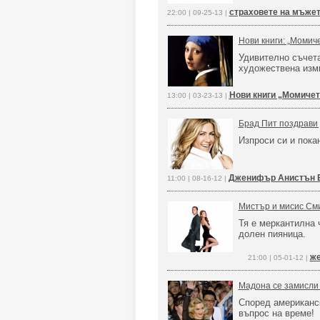
страховете на мъжет
22:00 | 09-25-13 |
Нови книги: „Момич
Удивително съчета
художествена изм
Нови книги „Момичет
13:00 | 03-23-13 |
Брад Пит поздрави
Изпроси си и пока
Дженифър Анистън Б
11:00 | 08-16-12 |
Мистър и мисис Сми
Тя е меркантилна 
долен пияница.
ж
21:00 | 05-01-12 |
Мадона се замисли 
Според американс
въпрос на време!