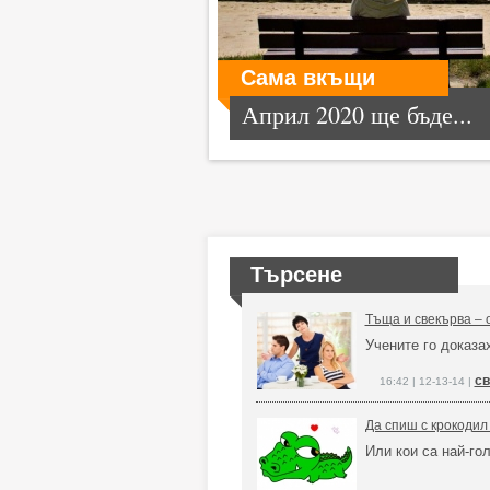
Сама вкъщи
Април 2020 ще бъде...
Търсене
Тъща и свекърва – 
Учените го доказа
св
16:42 | 12-13-14 |
Да спиш с крокодил
Или кои са най-г