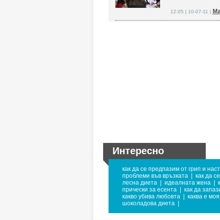
Ма
12:05 | 10-07-11 |
Интересно
как да се предпазим от грип и нас
проблеми във връзката
|
как да с
лесна диета
|
идеалната жена
|
прически за есента
|
как да запа
какво убива любовта
|
каква е моя
шоколадова диета
|