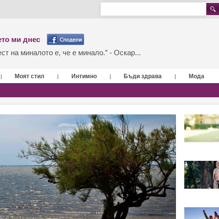
то ми днес
т на миналото е, че е минало.” - Оскар...
Моят стил
Интимно
Бъди здрава
Мода
|
|
|
|