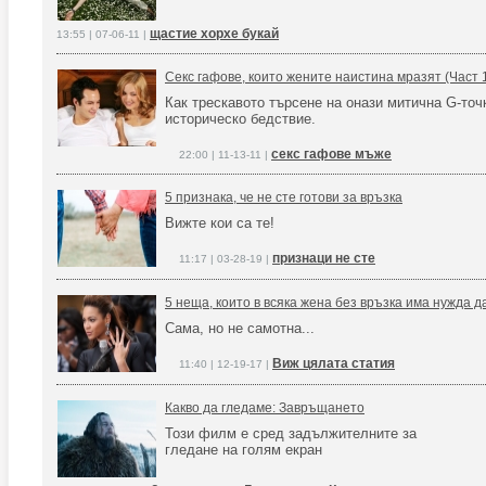
щастие хорхе букай
13:55 | 07-06-11 |
Секс гафове, които жените наистина мразят (Част 
Как трескавото търсене на онази митична G-точ
историческо бедствие.
секс гафове мъже
22:00 | 11-13-11 |
5 признака, че не сте готови за връзка
Вижте кои са те!
признаци не сте
11:17 | 03-28-19 |
5 неща, които в всяка жена без връзка има нужда 
Сама, но не самотна...
Виж цялата статия
11:40 | 12-19-17 |
Какво да гледаме: Завръщането
Този филм е сред задължителните за
гледане на голям екран