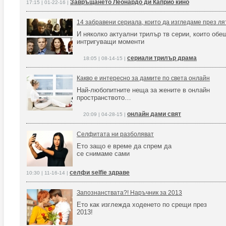
Завръщането Леонардо ди Каприо кино
17:15 | 01-22-16 |
14 забравени сериала, които да изгледаме през ля
И няколко актуални трилър тв серии, които обе
интригуващи моменти
сериали трилър драма
18:05 | 08-14-15 |
Какво е интересно за дамите по света онлайн
Най-любопитните неща за жените в онлайн
пространството…
онлайн дами свят
20:09 | 04-28-15 |
Селфитата ни разболяват
Ето защо е време да спрем да
се снимаме сами
селфи selfie здраве
10:30 | 11-16-14 |
Запознанствата?! Наръчник за 2013
Ето как изглежда ходенето по срещи през
2013!