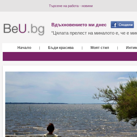
Търсене на работа - новини
Вдъхновението ми днес
“Цялата прелест на миналото е, че е мин
Начало
Бъди красива
Моят стил
Инти
|
|
|