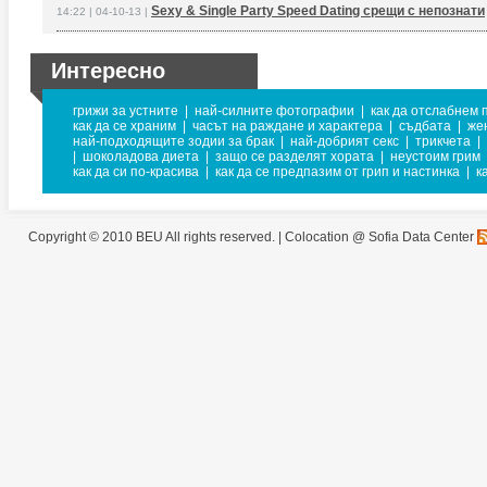
Sexy & Single Party Speed Dating срещи с непознати
14:22 | 04-10-13 |
Интересно
грижи за устните
|
най-силните фотографии
|
как да отслабнем 
как да се храним
|
часът на раждане и характера
|
съдбата
|
же
най-подходящите зодии за брак
|
най-добрият секс
|
трикчета
|
|
шоколадова диета
|
защо се разделят хората
|
неустоим грим
как да си по-красива
|
как да се предпазим от грип и настинка
|
к
Copyright © 2010 BEU All rights reserved. |
Colocation @ Sofia Data Center