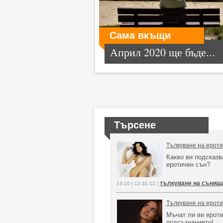
Сама вкъщи
Април 2020 ще бъде...
Търсене
Тълкуване на ерот
Какво ви подсказв
еротичен сън?
тълкуване на сънища
13:10 | 12-31-12 |
Тълкуване на ероти
Мъчат ли ви ероти
подсъзнанието!