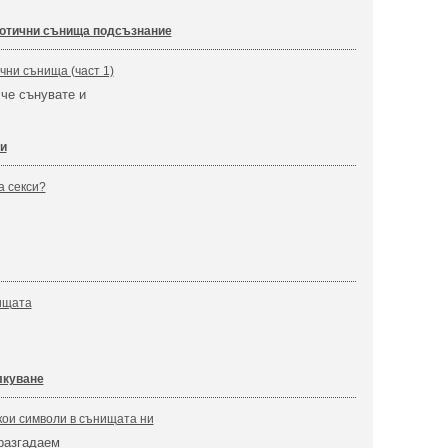
отични сънища подсъзнание
чни сънища (част 1)
 че сънувате и
и
а секси?
ищата
лкуване
кои символи в сънищата ни
разгадаем