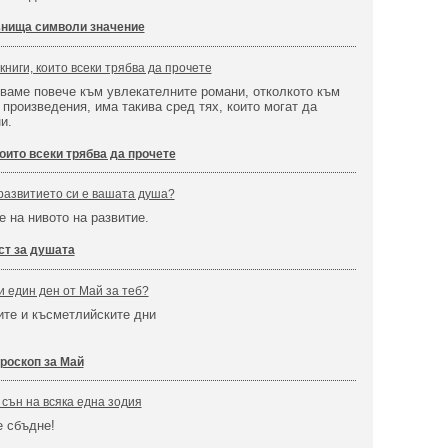
нища символи значение
книги, които всеки трябва да прочете
ваме повече към увлекателните романи, отколкото към
произведения, има такива сред тях, които могат да
и.
оито всеки трябва да прочете
 развитието си е вашата душа?
е на нивото на развитие.
ст за душата
и един ден от Май за теб?
ите и късметлийските дни
роскоп за Май
 сън на всяка една зодия
е сбъдне!