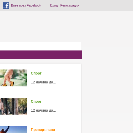
Влез през Facebook
Вход
|
Регистрация
Спорт
12 начина да...
Спорт
12 начина да...
Препоръчано