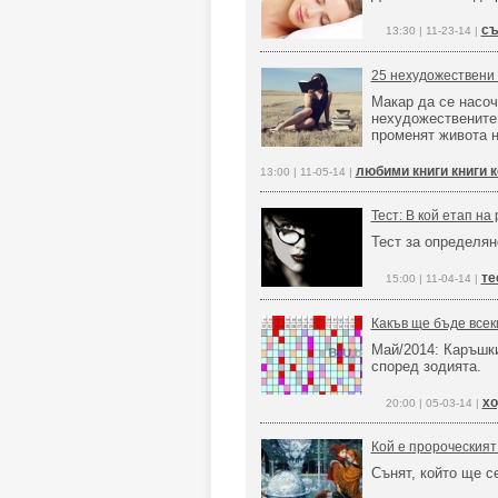
съ
13:30 | 11-23-14 |
25 нехудожествени 
Макар да се насоч
нехудожествените 
променят живота н
любими книги книги к
13:00 | 11-05-14 |
Тест: В кой етап на
Тест за определян
те
15:00 | 11-04-14 |
Какъв ще бъде всек
Май/2014: Каръшк
според зодията.
хо
20:00 | 05-03-14 |
Кой е пророческият
Сънят, който ще с