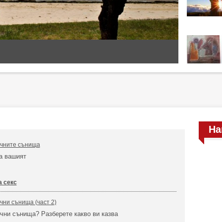
На
ичните сънища
а вашият
 секс
чни сънища (част 2)
чни сънища? Разберете какво ви казва