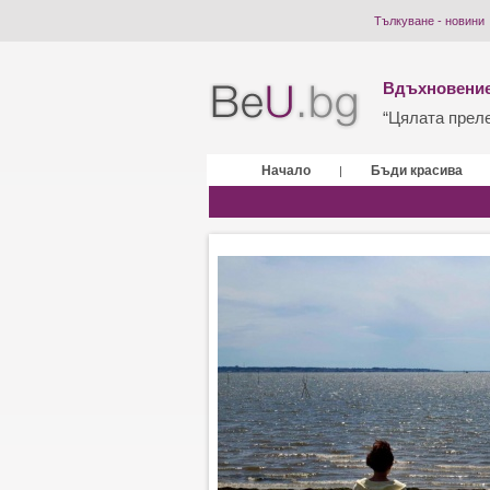
Тълкуване - новини
Вдъхновение
“Цялата прелес
Начало
Бъди красива
|