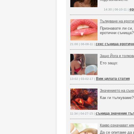
ер
14:30 | 06-10-11 |
Тълкуване на ероти
Признавате ли си,
еротични сънища?
секс сънища еротичн
21:00 | 06-08-11 |
Защо Йога е толков
Ето защо:
Виж цялата статия
13:02 | 03-02-17 |
Значението на сън
Как ги тълкуваме?
сънища значение тъ
11:34 | 04-27-15 |
Какво означават ня
Да се опитаме да 