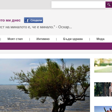
то ми днес
т на миналото е, че е минало.” - Оскар...
Моят стил
Интимно
Бъди здрава
Мода
|
|
|
|