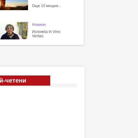
Още 10 мощни...
Новини
Изложба In Vino
Veritas
й-четени