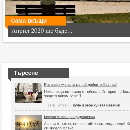
Сама вкъщи
Април 2020 ще бъде...
Търсене
Ето защо кучетата са най-добрите бавачки!
Няма нищо по-тъжно от обява в Интернет: „Пода
защото чакам бебе.“!
куче и бебе кучета бавачки
13:51 | 07-23-14 |
Кисело мляко срещу депресия
Ако ви е тъжно, не посягайте към сладоледа! Х
си кисело мляко!