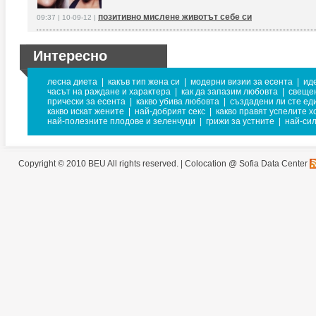
позитивно мислене животът себе си
09:37 | 10-09-12 |
Интересно
лесна диета
|
какъв тип жена си
|
модерни визии за есента
|
ид
часът на раждане и характера
|
как да запазим любовта
|
свещен
прически за есента
|
какво убива любовта
|
създадени ли сте еди
какво искат жените
|
най-добрият секс
|
какво правят успелите х
най-полезните плодове и зеленчуци
|
грижи за устните
|
най-си
Copyright © 2010 BEU All rights reserved. |
Colocation @ Sofia Data Center