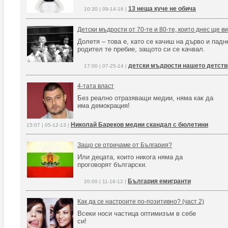
13 неща куче не обича
10:30 | 09-14-16 |
Детски мъдрости от 70-те и 80-те, които днес ще в
Долетя – това е, като се качиш на дърво и падн
родител те пребие, защото си се качвал.
детски мъдрости нашето детств
17:00 | 07-25-14 |
4-тата власт
Без реално отразяващи медии, няма как да
има демокрация!
Николай Бареков медии скандал с бюлетини
15:07 | 05-12-13 |
Защо се отричаме от България?
Или децата, които никога няма да
проговорят български.
България емигранти
20:00 | 11-16-12 |
Как да се настроите по-позитивно? (част 2)
Всеки носи частица оптимизъм в себе
си!