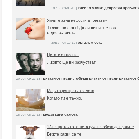
кисело мляко депресия пробиот
10:40 | 09-03-11 |
Умните жени не достигат оргазъм
Тъжно, но факт! Да си вишист е нож
с две остриета!
оргазъм секс
20:18 | 05-10-11 |
Цитати от песни...
...които ще ви разчустват!
цитати от песни любими цитати от песни цитати от
20:00 | 09-22-13 |
Медитация против самота
Когато ти е тъжно...
медитация самота
18:00 | 08-25-12 |
13 неща, които вашето куче не обича да правите
Вижте какви са те