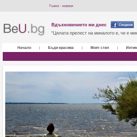
Тъжно - новини
Вдъхновението ми днес
“Цялата прелест на миналото е, че е мин
Начало
Бъди красива
Моят стил
Инти
|
|
|