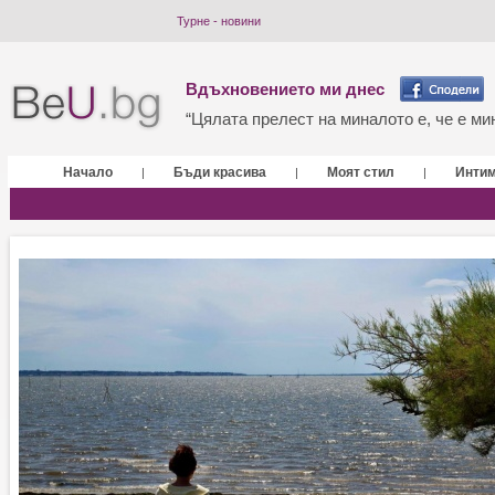
Турне - новини
Вдъхновението ми днес
“Цялата прелест на миналото е, че е мин
Начало
Бъди красива
Моят стил
Инти
|
|
|