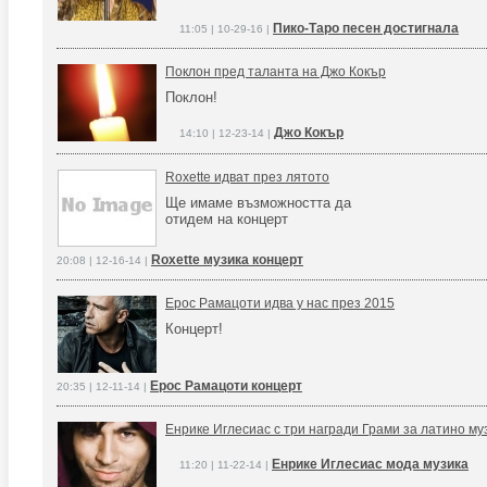
Пико-Таро песен достигнала
11:05 | 10-29-16 |
Поклон пред таланта на Джо Кокър
Поклон!
Джо Кокър
14:10 | 12-23-14 |
Roxette идват през лятото
Ще имаме възможността да
отидем на концерт
Roxette музика концерт
20:08 | 12-16-14 |
Ерос Рамацоти идва у нас през 2015
Концерт!
Ерос Рамацоти концерт
20:35 | 12-11-14 |
Енрике Иглесиас с три награди Грами за латино му
Енрике Иглесиас мода музика
11:20 | 11-22-14 |