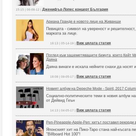
Дженифър Лопес концерт България
15:15 | 06-08-12 |
Ариана Гранде е новото лице на Живанши
Певицата - символ на увереност и решителност,
марката за лице.
Виж цялата статия
18:13 | 05-14-19 |
Поглед към зашеметяващите бижута, които Кейт М
Даяна
Даяна винаги е искала нейните снахи да носят 
Виж цялата статия
18:08 | 09-05-17 |
Новият албум на Depeche Mode - Spirit, 2017 Colum
Социално-политическите теми в новия албум на
от Дейвид Геън
Виж цялата статия
14:13 | 04-05-17 |
Pen-Pineapple-Apple-Pen: хитът поставил рекорди
Японският хит на Пико-Таро стана най-късата п
"Billboard Hot 100"!