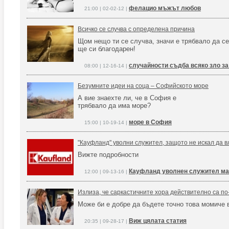
фелацио мъжът любов
21:00 | 02-02-12 |
Всичко се случва с определена причина
Щом нещо ти се случва, значи е трябвало да с
ще си благодарен!
случайности съдба всяко зло за
08:00 | 12-16-14 |
Безумните идеи на соца – Софийското море
А вие знаехте ли, че в София е
трябвало да има море?
море в София
15:00 | 10-19-14 |
"Кауфланд" уволни служител, защото не искал да в
Вижте подробности
Кауфланд уволнен служител ма
12:00 | 09-13-16 |
Излиза, че саркастичните хора действително са по
Може би е добре да бъдете точно това момиче 
Виж цялата статия
20:35 | 09-28-17 |