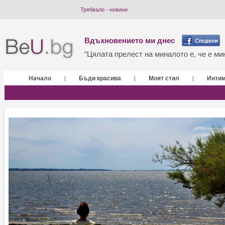
Трябвало - новини
Вдъхновението ми днес
“Цялата прелест на миналото е, че е мин
Начало
Бъди красива
Моят стил
Инти
|
|
|