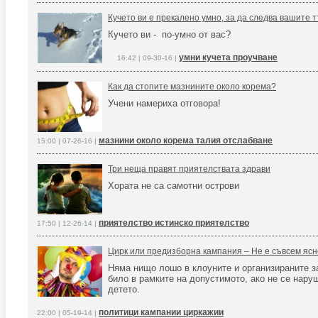
Кучето ви е прекалено умнo, за да следва вашитe 
Кучето ви - по-умно от вас?
умни кучета проучване
16:42 | 09-30-16 |
Как да стопите мазнините около корема?
Учени намериха отговора!
мазнини около корема талия отслабване
15:00 | 07-26-16 |
Три неща правят приятелствата здрави
Хората не са самотни острови
приятелство истинско приятелство
17:50 | 12-26-14 |
Цирк или предизборна кампания – Не е съвсем ясн
Няма нищо лошо в клоуните и организираните за
било в рамките на допустимото, ако не се нару
детето.
политици кампании циркажии
22:00 | 05-19-14 |