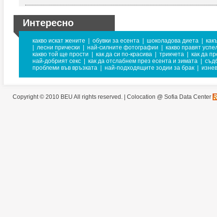
Интересно
какво искат жените
|
обувки за есента
|
шоколадова диета
|
как
|
лесни прически
|
най-силните фотографии
|
какво правят успе
какво той ще прости
|
как да си по-красива
|
трикчета
|
как да п
най-добрият секс
|
как да отслабнем през есента и зимата
|
съд
проблеми във връзката
|
най-подходящите зодии за брак
|
изне
Copyright © 2010 BEU All rights reserved. |
Colocation @ Sofia Data Center