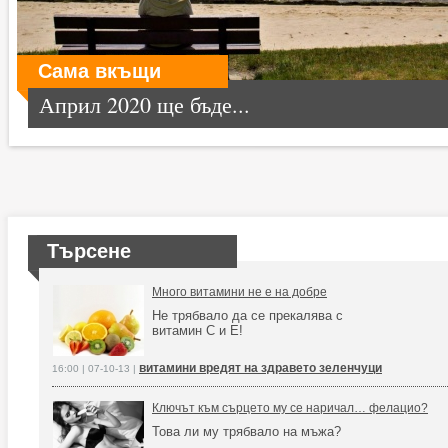
Сама вкъщи
Април 2020 ще бъде...
Търсене
Много витамини не е на добре
Не трябвало да се прекалява с
витамин С и Е!
витамини вредят на здравето зеленчуци
16:00 | 07-10-13 |
Ключът към сърцето му се наричал… фелацио?
Това ли му трябвало на мъжа?