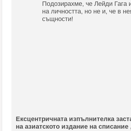
Подозирахме, че Лейди Гага 
на личността, но не и, че в н
същности!
Ексцентричната изпълнителка заст
на азиатското издание на списание 