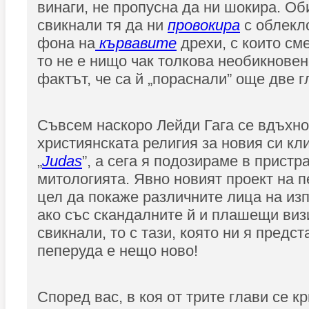
винаги, не пропусна да ни шокира. О
свикнали тя да ни
провокира
с облекло
фона на
кървавите
дрехи, с които см
то не е нищо чак толкова необикновен
фактът, че са й „пораснали” още две г
Съвсем наскоро Лейди Гага се вдъхно
християнската религия за новия си кл
„
Judas
”, a сега я подозираме в пристр
митологията. Явно новият проект на п
цел да покаже различните лица на из
ако със скандалните й и плашещи виз
свикнали, то с тази, която ни я предс
пеперуда е нещо ново!
Според вас, в коя от трите глави се к