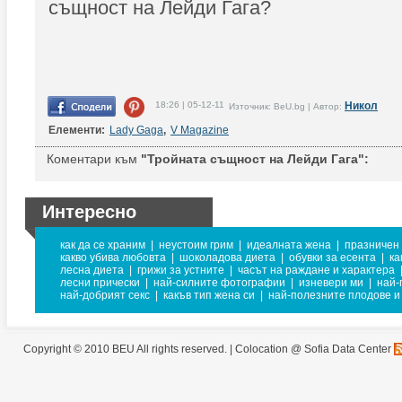
същност на Лейди Гага?
18:26 | 05-12-11
Никол
Източник: BeU.bg | Автор:
Елементи:
Lady Gaga
,
V Magazine
Коментари към
"Тройната същност на Лейди Гага":
Интересно
как да се храним
|
неустоим грим
|
идеалната жена
|
празничен
какво убива любовта
|
шоколадова диета
|
обувки за есента
|
ка
лесна диета
|
грижи за устните
|
часът на раждане и характера
лесни прически
|
най-силните фотографии
|
изневери ми
|
най-
най-добрият секс
|
какъв тип жена си
|
най-полезните плодове и
Copyright © 2010 BEU All rights reserved. |
Colocation @ Sofia Data Center