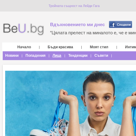
Тройната същност на Лейди Гага
Вдъхновението ми днес
“Цялата прелест на миналото е, че е мина
Начало
Бъди красива
Моят стил
Инти
|
|
|
Новини
Попадения
Лица
Тенденции
Съвети
|
|
|
|
|