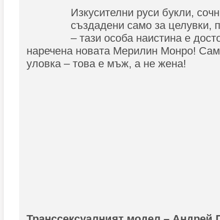
Изкусителни руси букли, сочн
създадени само за целувки, 
– тази особа наистина е дост
наречена новата Мерилин Монро! Сам
уловка – това е мъж, а не жена!
Транссексуалният модел – Андрей