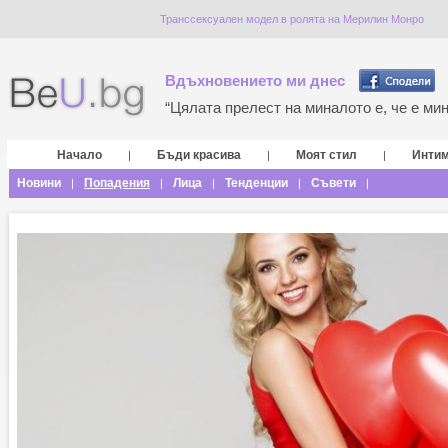
Транссексуален модел в ролята на Мерилин Монро
Вдъхновението ми днес
“Цялата прелест на миналото е, че е мина
Начало
Бъди красива
Моят стил
Инти
|
|
|
Новини
Попадения
Лица
Тенденции
Съвети
|
|
|
|
|