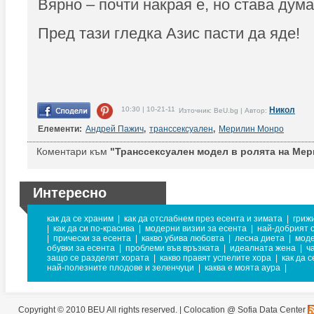
Вярно – почти накрая е, но става дума
Пред тази гледка Азис пасти да яде!
10:30 | 10-21-11
Никол
Източник: BeU.bg | Автор:
Елементи:
Андрей Пажич
,
транссексуален
,
Мерилин Монро
Коментари към
"Транссексуален модел в ролята на Ме
Интересно
как да се храним
|
как да отслабнем през есента и зимата
|
гриж
|
как да си по-красива
|
модерни визии за есента
|
най-добрият 
|
прически за есента
|
какво убива любовта
|
лесна диета
|
мод
обувки за есента
|
проблеми във връзката
|
идеалната жена
|
ч
защо се разделят хората
|
какво правят успелите хора
|
как да 
най-полезните плодове и зеленчуци
|
каква е моята аура
|
Copyright © 2010 BEU All rights reserved. |
Colocation @ Sofia Data Center