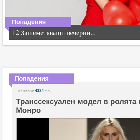
Попадения
12 Зашеметяващи вечерни...
Попадения
4324
Прочетена:
пъти
Транссексуален модел в ролята
Монро