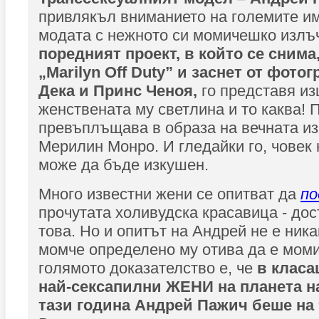
привлякъл вниманието на големите им
модата с нежното си момичешко излъ
поредният проект, в който се снима
„Marilyn Off Duty” и заснет от фот
Дека и Принс Ченоя,
го представя из
женствената му светлина и то каква! 
превъплъщава в образа на вечната из
Мерилин Монро. И гледайки го, човек
може да бъде изкушен.
Много известни жени се опитват да
по
прочутата холивудска красавица - до
това. Но и опитът на Андрей не е ника
момче определено му отива да е моми
голямото доказателство е, че
в класац
най-сексапилни ЖЕНИ на планета н
тази година Андрей Пажич беше на 