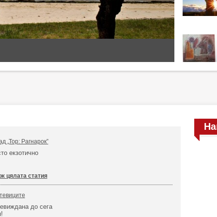
На
ад „Тор: Рагнарок”
сто екзотично
ж цялата статия
отевиците
невиждана до сега
!