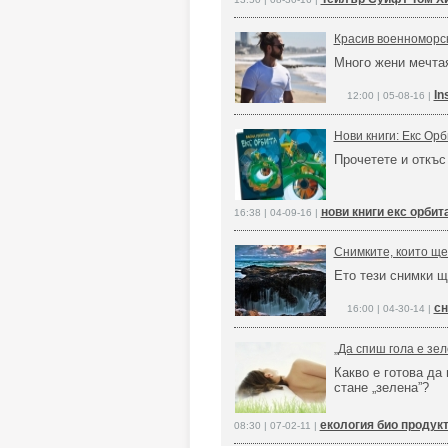
Красив военноморск
Много жени мечтая
In
12:00 | 05-08-16 |
Нови книги: Екс Ор
Прочетете и откъс 
нови книги екс орбит
16:38 | 04-09-16 |
Снимките, които ще
Ето тези снимки щ
сн
16:00 | 04-30-14 |
„Да спиш гола е зе
Какво е готова да
стане „зелена”?
екология био продукт
08:30 | 07-02-11 |