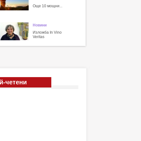
Още 10 мощни...
Новини
Изложба In Vino
Veritas
й-четени