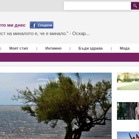
то ми днес
т на миналото е, че е минало.” - Оскар...
Моят стил
Интимно
Бъди здрава
Мода
|
|
|
|