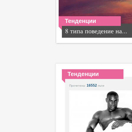
Тенденции
8 типа поведение на...
Тенденции
16552
Прочетена:
пъти