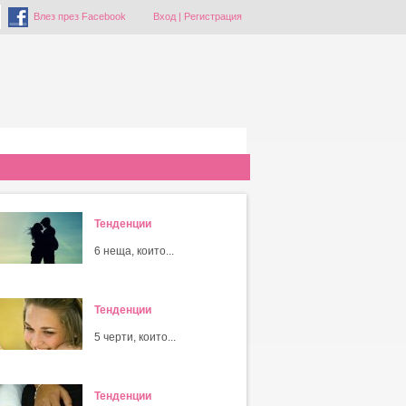
Влез през Facebook
Вход
|
Регистрация
Тенденции
6 неща, които...
Тенденции
5 черти, които...
Тенденции