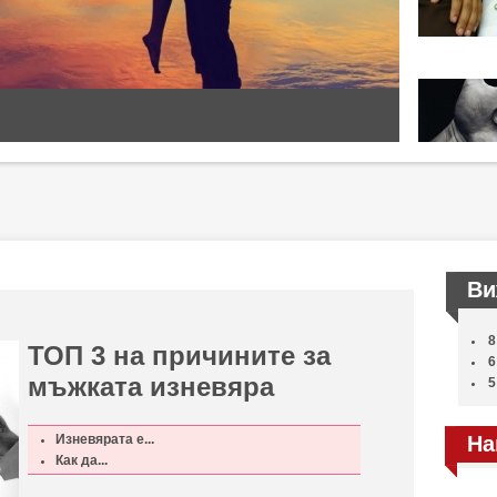
Ви
8
ТОП 3 на причините за
6
мъжката изневяра
5
Изневярата е...
На
Как да...