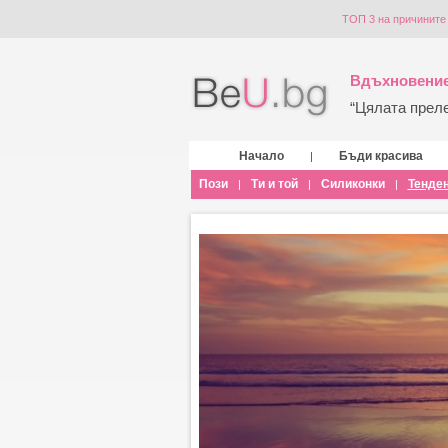
ТОП 3 на причините
Вдъхновение
“Цялата прелес
Начало
Бъди красива
|
Пози
Ти и той
Силиконки
Тенде
|
|
|