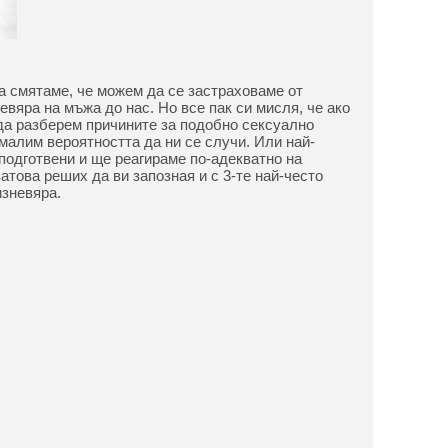
а смятаме, че можем да се застраховаме от
евяра на мъжа до нас. Но все пак си мисля, че ако
да разберем причините за подобно сексуално
амалим вероятността да ни се случи. Или най-
подготвени и ще реагираме по-адекватно на
атова реших да ви запозная и с 3-те най-често
зневяра.