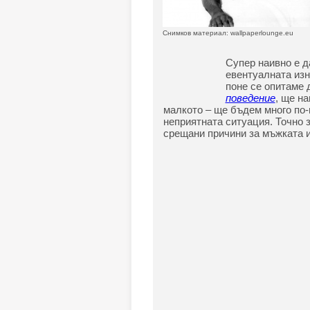
Снимков материал: wallpaperlounge.eu
Супер наивно е д
евентуалната изн
поне се опитаме 
поведение
, ще н
малкото – ще бъдем много по-
неприятната ситуация. Точно з
срещани причини за мъжката и