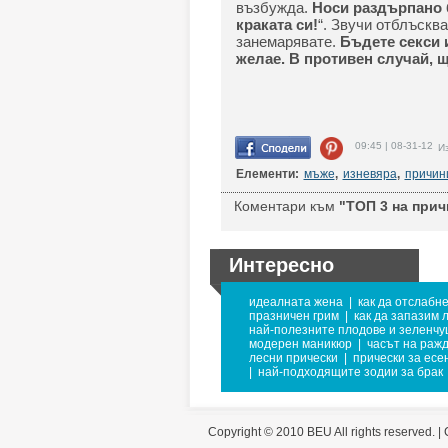
възбужда.
Носи раздърпано б
краката си!
“. Звучи отблъсква
занемарявате.
Бъдете секси и
желае. В противен случай, 
09:45 | 08-31-12
Из
Елементи:
мъже
,
изневяра
,
причин
Коментари към
"ТОП 3 на прич
Интересно
идеалната жена
|
как да отслабн
празничен грим
|
как да запазим 
най-полезните плодове и зеленчу
модерен маникюр
|
часът на ражд
лесни прически
|
прически за есе
|
най-подходящите зодии за брак
Copyright © 2010 BEU All rights reserved. |