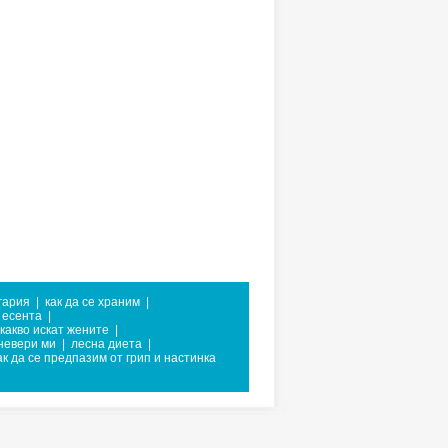
гария
|
как да се храним
|
 есента
|
какво искат жените
|
невери ми
|
лесна диета
|
ак да се предпазим от грип и настинка