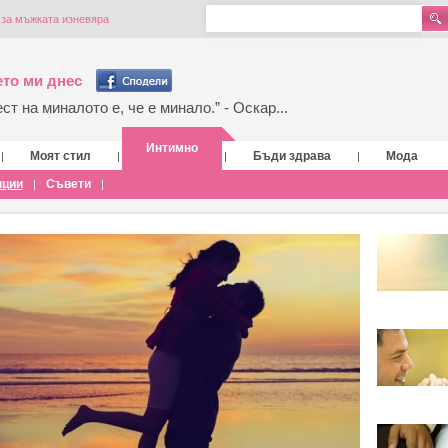
 за мъжката изневяра
то ми днес
т на миналото е, че е минало.” - Оскар...
Интимно
Моят стил
Бъди здрава
Мода
|
|
|
|
нции
Съвети
|
|