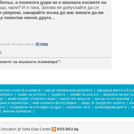
ельо, а понякога дори не е махнала космите на
що, нали? И е така. Затова не допускайте да се
 уверени, накарайте мъжa до вас винаги да ви
ще пожелае някоя друга…
Иглика
точник: BeU.bg | Автор:
и
ините за мъжката изневяра":
ем през есента и зимата
|
как да премахнем целулита
|
свещени места в Бъл
любовта
|
грижи за устните
|
съдбата
|
обувки за есента
|
модерни визии за
ци
|
какво правят успелите хора
|
какъв тип жена си
|
как да си по-красива
|
ане и характера
|
най-силните фотографии
|
защо се разделят хората
|
из
нта
|
създадени ли сте един за друг
|
сериозен ли е
|
шоколадова диета
|
к
|
женски прически
|
Colocation @ Sofia Data Center
RSS BEU.bg