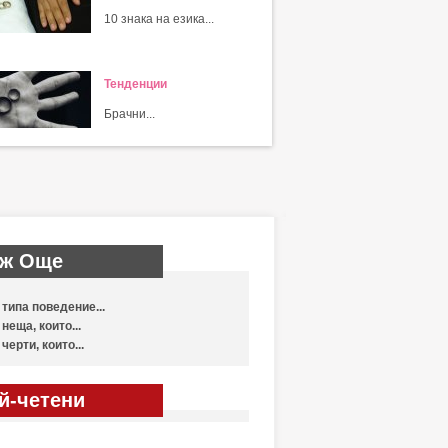
10 знака на езика...
Тенденции
Брачни...
ж Още
 типа поведение...
 неща, които...
 черти, които...
й-четени