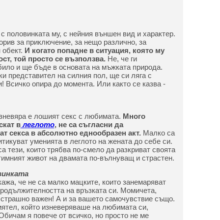
с половинката му, с нейния външен вид и характер.
рив за приключение, за нещо различно, за
 обект.
И когато попадне в ситуация, която му
ст, той просто се възползва.
Не, че ги
 било и ще бъде в основата на мъжката природа.
ки представител на силния пол, ще си ляга с
! Всичко опира до момента. Или както се казва -
зневяра е лошият секс с любимата.
Много
скат в
леглото
, не са съгласни да
т секса в абсолютно еднообразен акт.
Малко са
тикуват уменията в леглото на жената до себе си.
са тези, които трябва по-смело да разкриват своята
тимният живот на двамата по-вълнуващ и страстен.
винката
кажа, че не са малко мацките, които занемаряват
родължителността на връзката си. Момичета,
е страшно важен! А и за вашето самочувствие също.
ятел, който изневеряваше на любимата си,
Обичам я повече от всичко, но просто не ме