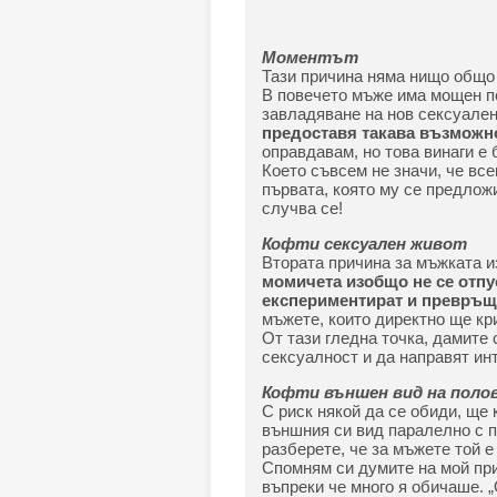
Моментът
Тази причина няма нищо общо 
В повечето мъже има мощен по
завладяване на нов сексуален
предоставя такава възможно
оправдавам, но това винаги е
Което съвсем не значи, че все
първата, която му се предложи
случва се!
Кофти сексуален живот
Втората причина за мъжката и
момичета изобщо не се отпу
експериментират и превръща
мъжете, които директно ще кри
От тази гледна точка, дамите 
сексуалност и да направят ин
Кофти външен вид на поло
С риск някой да се обиди, ще 
външния си вид паралелно с п
разберете, че за мъжете той 
Спомням си думите на мой при
въпреки че много я обичаше. „