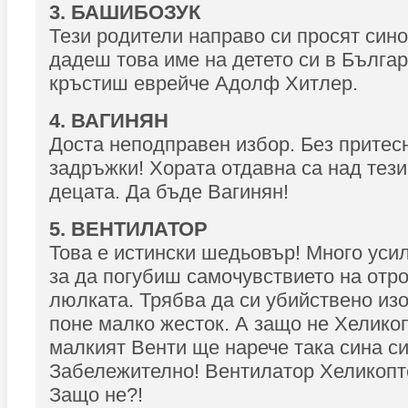
3. БАШИБОЗУК
Тези родители направо си просят син
дадеш това име на детето си в Българ
кръстиш еврейче Адолф Хитлер.
4. ВАГИНЯН
Доста неподправен избор. Без притес
задръжки! Хората отдавна са над тез
децата. Да бъде Вагинян!
5. ВЕНТИЛАТОР
Това е истински шедьовър! Много усил
за да погубиш самочувствието на отро
люлката. Трябва да си убийствено из
поне малко жесток. А защо не Хелико
малкият Вeнти ще нарече така сина си
Забележително! Вентилатор Хеликопт
Защо не?!