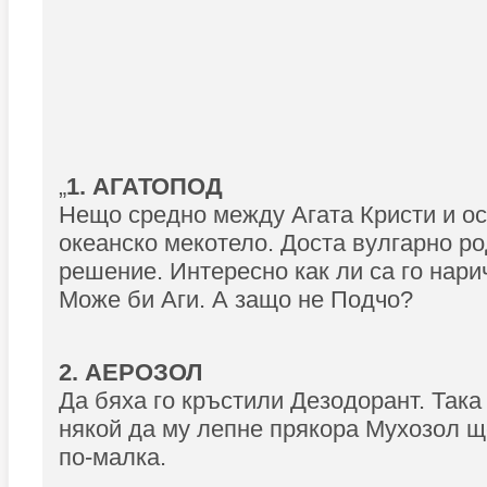
„
1. АГАТОПОД
Нещо средно между Агата Кристи и о
океанско мекотело. Доста вулгарно р
решение. Интересно как ли са го нари
Може би Аги. А защо не Подчо?
2. АЕРОЗОЛ
Да бяха го кръстили Дезодорант. Така
някой да му лепне прякора Мухозол щ
по-малка.