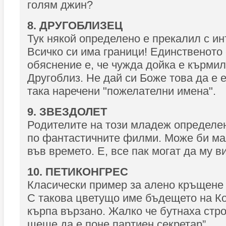
голям джин?
8. ДРУГОБЛИЗЕЦ
Тук някой определено е прекалил с ин
Всичко си има граници! Единственото
обяснение е, че чужда дойка е кърми
Другоблиз. Не дай си Боже това да е 
така наречени "пожелателни имена".
9. ЗВЕЗДОЛЕТ
Родителите на този младеж определен
по фантастичните филми. Може би ма
във времето. Е, все пак могат да му в
10. ПЕТИКОНГРЕС
Класически пример за алено кръщене 
С такова цветущо име бъдещето на Ко
кърпа вързано. Жалко че бутнаха стро
щеше да е поне партиен секретар”.