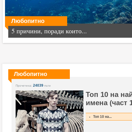
Любопитно
5 причини, поради които...
Любопитно
24039
Прочетена:
пъти
Топ 10 на на
имена (част 1
Топ 10 на...