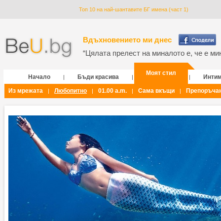
Топ 10 на най-шантавите БГ имена (част 1)
Вдъхновението ми днес
“Цялата прелест на миналото е, че е мин
Моят стил
Начало
Бъди красива
Инти
|
|
|
Из мрежата
Любопитно
01.00 a.m.
Сама вкъщи
Препоръча
|
|
|
|