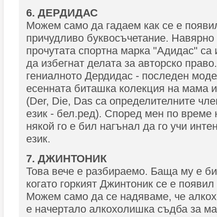
6. ДЕРДИДАС
Можем само да гадаем как се е появи
причудливо буквосъчетание. Навярно
прочутата спортна марка "Адидас" са
да избегнат делата за авторско право
гениалното Дердидас - последен моде
есенната биташка колекция на мама и
(Der, Die, Das са определителните чл
език - бел.ред). Според мен по време
някой го е бил нагънал да го учи инте
език.
7. ДЖИНТОНИК
Това вече е разбираемо. Баща му е б
когато горкият Джинтоник се е появил 
Можем само да се надяваме, че алко
е начертало алкохолишка съдба за м