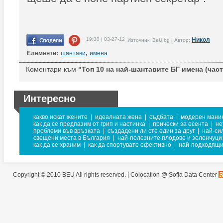
19:30 | 03-27-12
Никол
Източник: BeU.bg | Автор:
Елементи:
шантави
,
имена
Коментари към
"Топ 10 на най-шантавите БГ имена (част 
Интересно
какво искат жените
|
идеалната жена
|
съдбата
|
модерен мани
как да се предпазим от грип и настинка
|
прически за есента
|
не
проблеми във връзката
|
създадени ли сте един за друг
|
най-си
свещени места в България
|
най-полезните плодове и зеленчуци
как да се храним
|
как да спортувате ефективно
|
най-подходящи
Copyright © 2010 BEU All rights reserved. |
Colocation @ Sofia Data Center