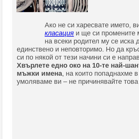
Ако не си харесвате името, в
класация
и ще си промените 
на всеки родител му се иска 
единствено и неповторимо. Но да кръ
си по някой от тези начини си е напра
Хвърлете едно око на 10-те най-ша
мъжки имена
, на които попаднахме в
умоляваме ви – не причинявайте това 