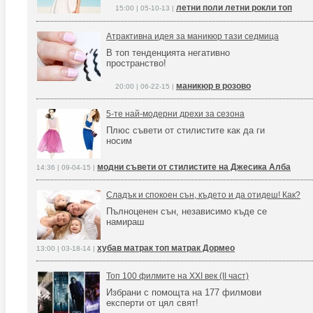
летни поли летни рокли топ
15:00 | 05-10-13 |
Атрактивна идея за маникюр тази седмица
В топ тенденцията негативно
пространство!
маникюр в розово
20:00 | 06-22-15 |
5-те най-модерни дрехи за сезонa
Плюс съвети от стилистите как да ги
носим
модни съвети от стилистите на Джесика Алба
14:36 | 09-04-15 |
Сладък и спокоен сън, където и да отидеш! Как?
Пълноценен сън, независимо къде се
намираш
хубав матрак топ матрак Дормео
13:00 | 03-18-14 |
Топ 100 филмите на XXI век (II част)
Избрани с помощта на 177 филмови
експерти от цял свят!