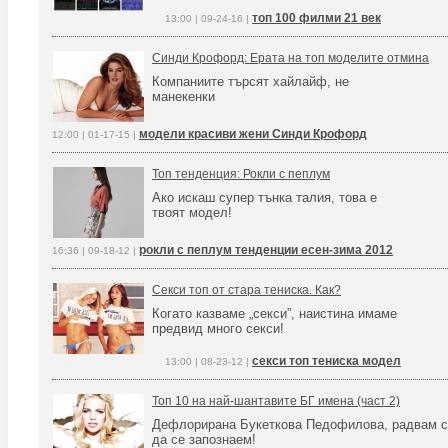
топ 100 филми 21 век
13:00 | 09-24-16 |
Синди Крофорд: Ерата на топ моделите отмина
Компаниите търсят хайлайф, не
манекенки
модели красиви жени Синди Крофорд
12:00 | 01-17-15 |
Топ тенденция: Рокли с пеплум
Ако искаш супер тънка талия, това е
твоят модел!
рокли с пеплум тенденции есен-зима 2012
16:36 | 09-18-12 |
Секси топ от стара тениска. Как?
Когато казваме „секси”, наистина имаме
предвид много секси!
секси топ тениска модел
13:00 | 08-23-12 |
Топ 10 на най-шантавите БГ имена (част 2)
Дефлорирана Букеткова Педофилова, радвам с
да се запознаем!