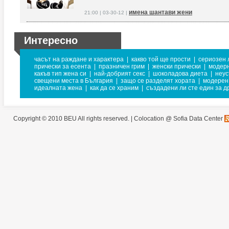
имена шантави жени
21:00 | 03-30-12 |
Интересно
часът на раждане и характера
|
какво той ще прости
|
сериозен 
прически за есента
|
празничен грим
|
женски прически
|
модерн
какъв тип жена си
|
най-добрият секс
|
шоколадова диета
|
неус
свещени места в България
|
защо се разделят хората
|
модерен
идеалната жена
|
как да се храним
|
създадени ли сте един за д
Copyright © 2010 BEU All rights reserved. |
Colocation @ Sofia Data Center