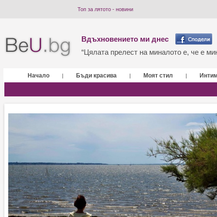
Топ за лятото - новини
Вдъхновението ми днес
“Цялата прелест на миналото е, че е мин
Начало
Бъди красива
Моят стил
Инти
|
|
|