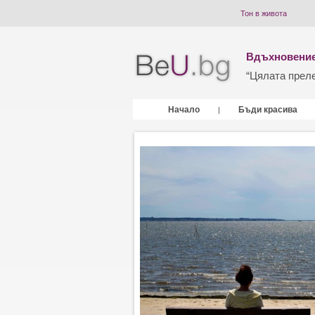
Тон в живота
Вдъхновение
“Цялата прелес
Начало
Бъди красива
|