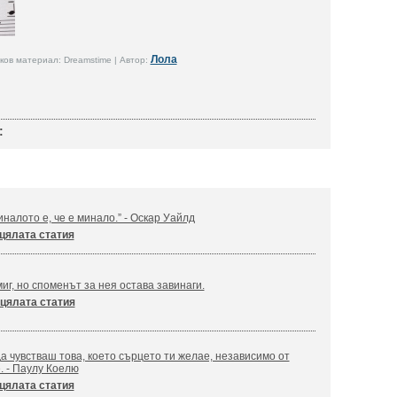
Лола
ов материал: Dreamstime | Автор:
:
налото е, че е минало.” - Оскар Уайлд
цялата статия
иг, но споменът за нея остава завинаги.
цялата статия
а чувстваш това, което сърцето ти желае, независимо от
. - Паулу Коелю
цялата статия