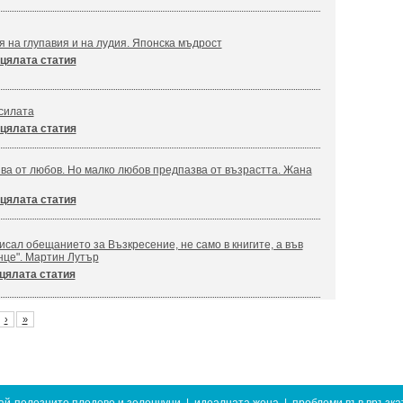
я на глупавия и на лудия. Японска мъдрост
цялата статия
силата
цялата статия
ва от любов. Но малко любов предпазва от възрастта. Жана
цялата статия
сал обещанието за Възкресение, не само в книгите, а във
нце". Мартин Лутър
цялата статия
›
»