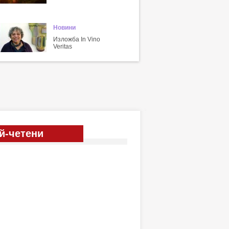
Новини
Изложба In Vino
Veritas
й-четени