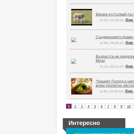
Винаги отстъпвай път
Виж 
12:52 | 10-25-18 |
Съединението прави 
Виж 
10:08 | 09-06-18 |
Възрастта не предпаз
Моро
Виж 
12:10 | 05-21-18 |
"Нашият Господ е напи
всяко пролетно листе
Виж 
11:55 | 04-05-18 |
1
2
3
4
5
6
7
8
9
10
Интересно