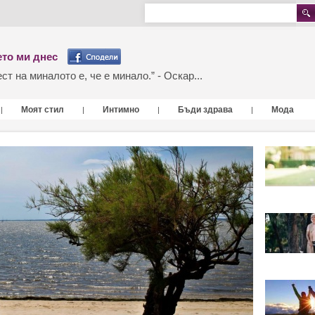
то ми днес
т на миналото е, че е минало.” - Оскар...
Моят стил
Интимно
Бъди здрава
Мода
|
|
|
|