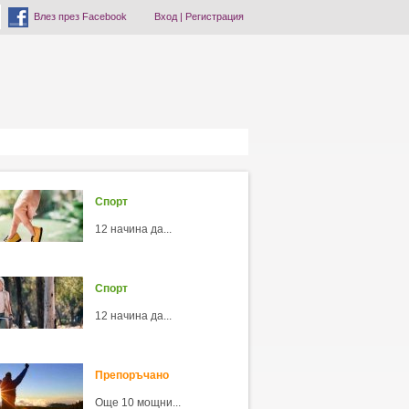
Влез през Facebook
Вход
|
Регистрация
Спорт
12 начина да...
Спорт
12 начина да...
Препоръчано
Още 10 мощни...