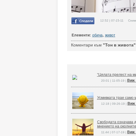
12:52 | 07-15-11 Снимк
Елементи:
обича
,
живот
Коментари към
"Тон в живота"
“Цялата прелест на ми
Виж 
20:01 | 11-05-19 |
Усмивката трае само м
Виж 
12:18 | 09-26-19 |
Свободата означава д
мнението на околните
Виж 
11:44 | 07-17-19 |