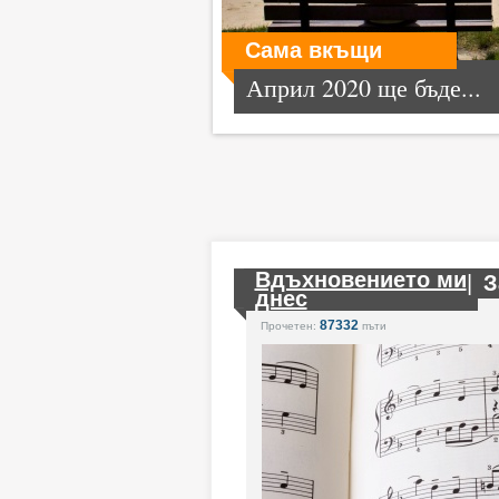
Сама вкъщи
Април 2020 ще бъде...
Вдъхновението ми
|
З
днес
87332
Прочетен:
пъти