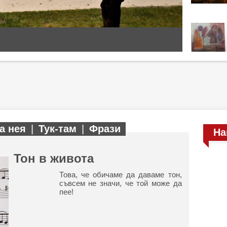
а нея
|
Тук-там
|
Фрази
На
Тон в живота
Това, че обичаме да даваме тон,
съвсем не значи, че той може да
пее!