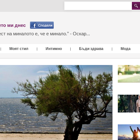
то ми днес
т на миналото е, че е минало.” - Оскар...
Моят стил
Интимно
Бъди здрава
Мода
|
|
|
|