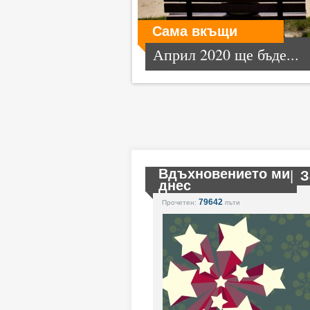
Сама вкъщи
Април 2020 ще бъде...
Вдъхновението ми
|
З
днес
79642
Прочетен:
пъти