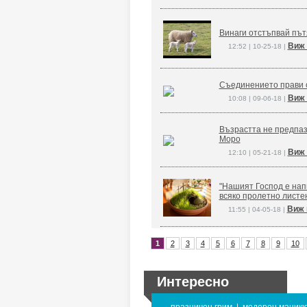
Винаги отстъпвай път
Виж 
12:52 | 10-25-18 |
Съединението прави 
Виж 
10:08 | 09-06-18 |
Възрастта не предпаз
Моро
Виж 
12:10 | 05-21-18 |
"Нашият Господ е напи
всяко пролетно листе
Виж 
11:55 | 04-05-18 |
1
2
3
4
5
6
7
8
9
10
Интересно