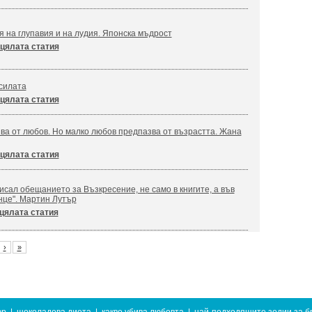
я на глупавия и на лудия. Японска мъдрост
цялата статия
силата
цялата статия
ва от любов. Но малко любов предпазва от възрастта. Жана
цялата статия
сал обещанието за Възкресение, не само в книгите, а във
нце". Мартин Лутър
цялата статия
›
»