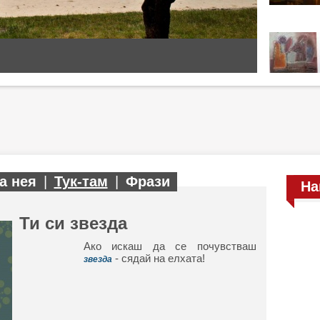
а нея
|
Тук-там
|
Фрази
На
Ти си звезда
Ако искаш да се почувстваш
- сядай на елхата!
звезда