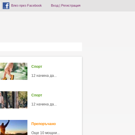
Влез през Facebook
Вход
|
Регистрация
Спорт
12 начина да...
Спорт
12 начина да...
Препоръчано
Още 10 мощни...