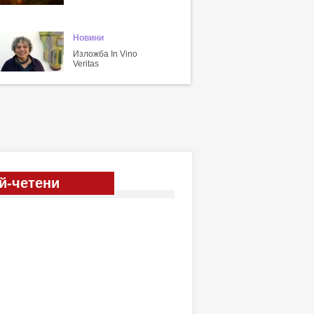
Новини
Изложба In Vino
Veritas
й-четени