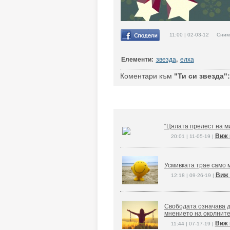
11:00 | 02-03-12 Снимк
Елементи:
звезда
,
елха
Коментари към
"Ти си звезда":
“Цялата прелест на ми
Виж 
20:01 | 11-05-19 |
Усмивката трае само м
Виж 
12:18 | 09-26-19 |
Свободата означава д
мнението на околните
Виж 
11:44 | 07-17-19 |