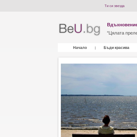
Ти си звезда
Вдъхновение
“Цялата прелес
Начало
Бъди красива
|