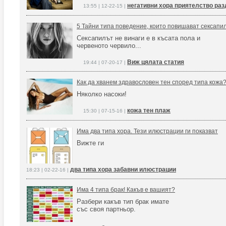
негативни хора приятелство ра
13:55 | 12-22-15 |
5 Тайни типа поведение, които повишават сексапи
Сексапилът не винаги е в късата пола и
червеното червило...
Виж цялата статия
19:44 | 07-20-17 |
Как да хванем здравословен тен според типа кожа
Няколко насоки!
кожа тен плаж
15:30 | 07-15-16 |
Има два типа хора. Тези илюстрации ги показват
Вижте ги
два типа хора забавни илюстрации
18:23 | 02-22-16 |
Има 4 типа брак! Какъв е вашият?
Разбери какъв тип брак имате
със своя партньор.