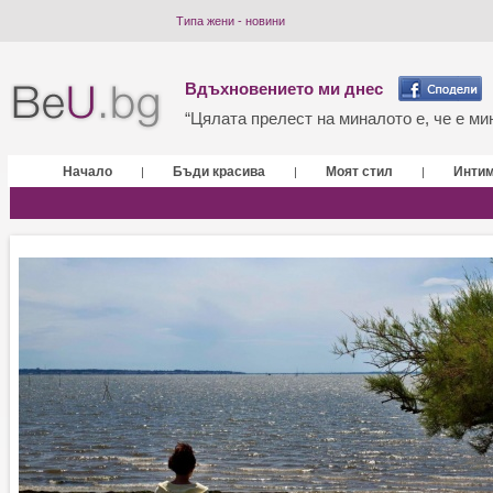
Типа жени - новини
Вдъхновението ми днес
“Цялата прелест на миналото е, че е мин
Начало
Бъди красива
Моят стил
Инти
|
|
|