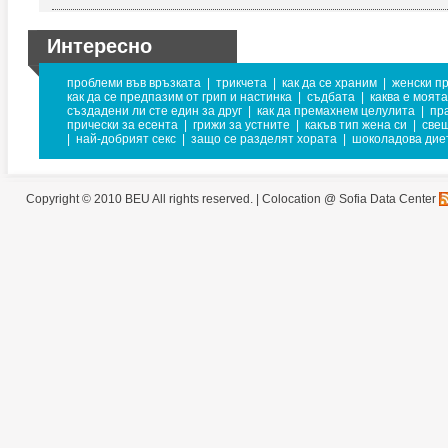
Интересно
проблеми във връзката
|
трикчета
|
как да се храним
|
женски п
как да се предпазим от грип и настинка
|
съдбата
|
каква е моята
създадени ли сте един за друг
|
как да премахнем целулита
|
пр
прически за есента
|
грижи за устните
|
какъв тип жена си
|
свещ
|
най-добрият секс
|
защо се разделят хората
|
шоколадова дие
Copyright © 2010 BEU All rights reserved. |
Colocation @ Sofia Data Center