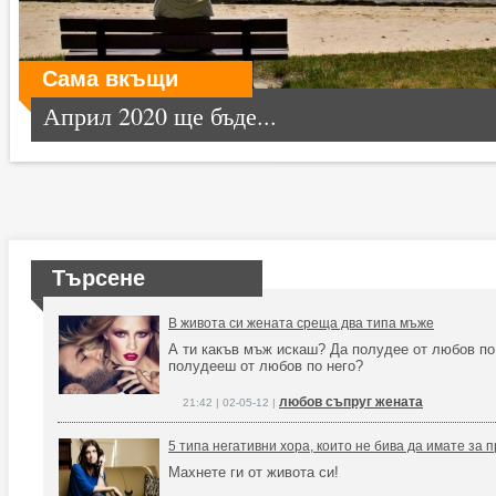
Сама вкъщи
Април 2020 ще бъде...
Търсене
В живота си жената среща два типа мъже
А ти какъв мъж искаш? Да полудее от любов по 
полудееш от любов по него?
любов съпруг жената
21:42 | 02-05-12 |
5 типа негативни хора, които не бива да имате за 
Махнете ги от живота си!