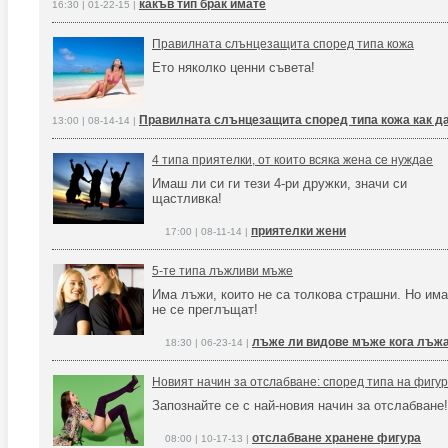
какъв тип брак имате
16:30 | 01-22-15 |
Правилната слънцезащита според типа кожа
Ето няколко ценни съвета!
Правилната слънцезащита според типа кожа как да
13:00 | 08-14-14 |
4 типа приятелки, от които всяка жена се нуждае
Имаш ли си ги тези 4-ри дружки, значи си
щастливка!
приятелки жени
17:00 | 08-11-14 |
5-те типа лъжливи мъже
Има лъжи, които не са толкова страшни. Но има 
не се преглъщат!
лъже ли видове мъже кога лъж
18:30 | 06-23-14 |
Новият начин за отслабване: според типа на фигу
Запознайте се с най-новия начин за отслабване
отслабване хранене фигура
08:00 | 10-17-13 |