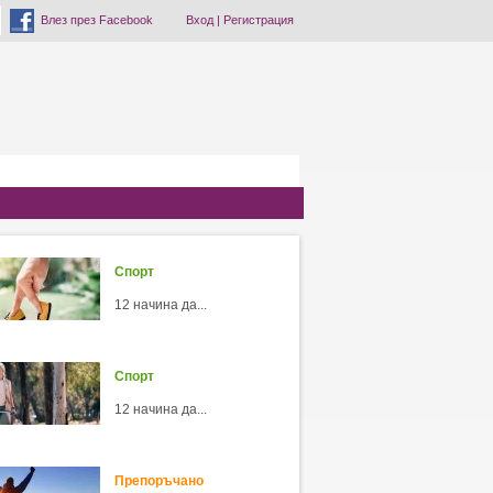
Влез през Facebook
Вход
|
Регистрация
Спорт
12 начина да...
Спорт
12 начина да...
Препоръчано