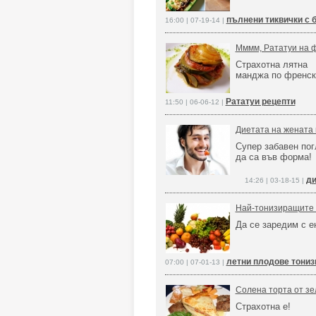
пълнени тиквички с 
16:00 | 07-19-14 |
Мммм, Рататуи на 
Страхотна лятна
манджа по френс
Рататуи рецепти
11:50 | 06-06-12 |
Диетата на жената 
Супер забавен пог
да са във форма!
ди
14:26 | 03-18-15 |
Най-тонизиращите 
Да се заредим с 
летни плодове тони
07:00 | 07-01-13 |
Солена торта от зе
Страхотна е!