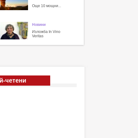
Още 10 мощни...
Новини
Изложба In Vino
Veritas
й-четени