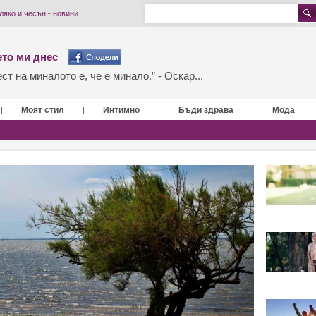
ляко и чесън - новини
то ми днес
т на миналото е, че е минало.” - Оскар...
Моят стил
Интимно
Бъди здрава
Мода
|
|
|
|