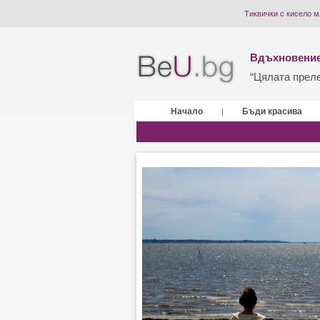
Тиквички с кисело м
Вдъхновение
“Цялата прелес
Начало
Бъди красива
|