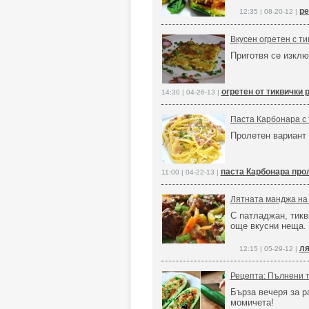
ре
12:35 | 08-20-12 |
Вкусен огретен с ти
Приготвя се изклю
огретен от тиквички 
14:30 | 04-26-13 |
Паста Карбонара с 
Пролетен вариант
паста Карбонара прол
11:00 | 04-22-13 |
Лятната манджа на
С патладжан, тикв
още вкусни неща.
ля
12:15 | 05-29-12 |
Рецепта: Пълнени т
Бърза вечеря за 
момичета!