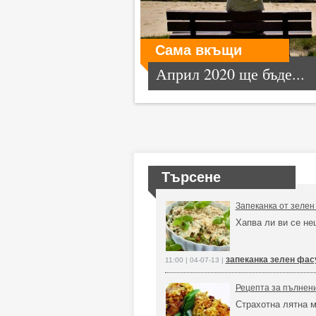
Сама вкъщи
Април 2020 ще бъде...
Търсене
Запеканка от зелен
Хапва ли ви се не
запеканка зелен фас
11:00 | 04-07-13 |
Рецепта за пълнени
Страхотна лятна 