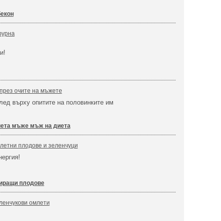
бекон
фурна
ки!
през очите на мъжете
лед върху опитите на половинките им
ета мъже мъж на диета
летни плодове и зеленчуци
енергия!
зиращи плодове
ленчукови омлети