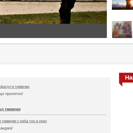
На
 фасул и тиквички
що пролетно!
ул тиквички
 тиквички с риба тон и ориз
манджа!