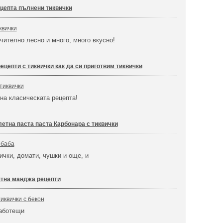
цепта пълнени тиквички
квички
чително лесно и много, много вкусно!
рецепти с тиквички как да си приготвим тиквички
тиквички
 на класическата рецепта!
етна паста паста Карбонара с тиквички
 баба
ички, домати, чушки и още, и
тна манджа рецепти
иквички с бекон
работещи