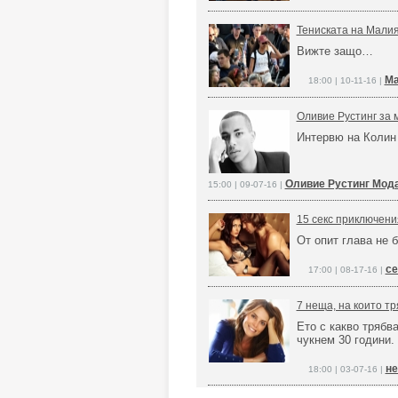
Тениската на Малия
Вижте защо…
Ма
18:00 | 10-11-16 |
Оливие Рустинг за 
Интервю на Колин
Оливие Рустинг Мод
15:00 | 09-07-16 |
15 секс приключени
От опит глава не 
се
17:00 | 08-17-16 |
7 неща, на които тр
Ето с какво трябв
чукнем 30 години.
не
18:00 | 03-07-16 |