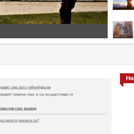
На
равят секс като тийнейджъри
правят повече секс и са по-щастливи от
зрастни секс развод
 да перете дрехите си?