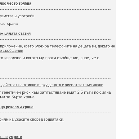
лко често трябва
едимства и употреби
нас храна
ж цялата статия
приложение, което блокира телефоните на децата ви, докато не
те съобщения
 го използва и когато му пратя съобщение, знае, че е
 действат негативно върху децата с риск от затлъстяване
т генетичен риск към затлъстяване имат 2.5 пъти по-силна
ми за бърза храна.
ца реклами храна
филм на ужасите според зодията си.
к ще умрете