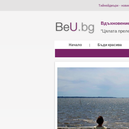
Тийнейджъри - нови
Вдъхновение
“Цялата прелес
Начало
Бъди красива
|