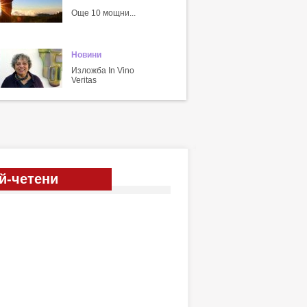
Още 10 мощни...
Новини
Изложба In Vino
Veritas
й-четени