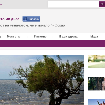
ни
то ми днес
т на миналото е, че е минало.” - Оскар...
Моят стил
Интимно
Бъди здрава
Мода
|
|
|
|