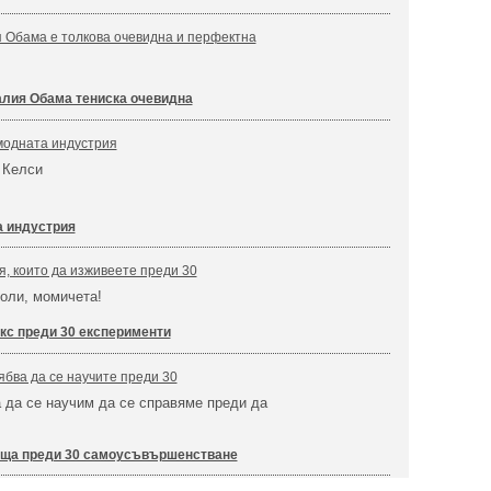
 Обама е толкова очевидна и перфектна
лия Обама тениска очевидна
модната индустрия
 Келси
а индустрия
я, които да изживеете преди 30
боли, момичета!
кс преди 30 експерименти
ябва да се научите преди 30
а да се научим да се справяме преди да
ща преди 30 самоусъвършенстване