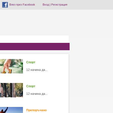
Влез през Facebook
Вход
|
Регистрация
Спорт
12 начина да...
Спорт
12 начина да...
Препоръчано