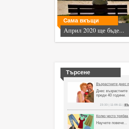
Сама вкъщи
Април 2020 ще бъде...
Търсене
Възрастните днес п
Днес възрастните 
преди 40 години.
въ
23:33 | 11-06-11 |
Колко често трябва
Научете повече...