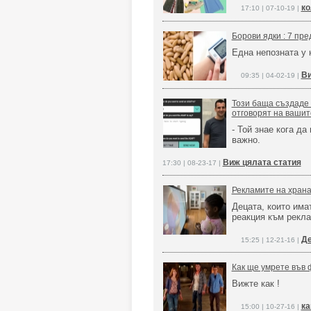
ко
17:10 | 07-10-19 |
Борови ядки : 7 пр
Една непозната у 
Ви
09:35 | 04-02-19 |
Този баща създаде 
отговорят на ваши
- Той знае кога да
важно.
Виж цялата статия
17:30 | 08-23-17 |
Рекламите на храна
Децата, които има
реакция към рекла
Де
15:25 | 12-21-16 |
Как ще умрете във 
Вижте как !
ка
15:00 | 10-27-16 |